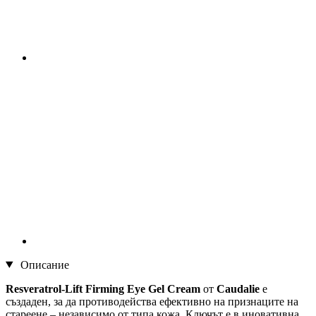
Описание
Resveratrol-Lift Firming Eye Gel Cream
от
Caudalie
е
създаден, за да противодейства ефективно на признаците на
стареене – независимо от типа кожа. Ключът е в иновативна