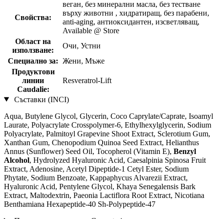
веган, без минерални масла, без тестване
върху животни , хидратиращ, без парабени,
Свойства:
anti-aging, антиоксидантен, изсветляващ,
Available @ Store
Област на
Очи, Устни
използване:
Специално за:
Жени, Мъже
Продуктови
линии
Resveratrol-Lift
Caudalie:
Съставки (INCI)
Aqua, Butylene Glycol, Glycerin, Coco Caprylate/Caprate, Isoamyl
Laurate, Polyacrylate Crosspolymer-6, Ethylhexylglycerin, Sodium
Polyacrylate, Palmitoyl Grapevine Shoot Extract, Sclerotium Gum,
Xanthan Gum, Chenopodium Quinoa Seed Extract, Helianthus
Annus (Sunflower) Seed Oil, Tocopherol (Vitamin E),
Benzyl
Alcohol
, Hydrolyzed Hyaluronic Acid, Caesalpinia Spinosa Fruit
Extract, Adenosine, Acetyl Dipeptide-1 Cetyl Ester, Sodium
Phytate, Sodium Benzoate, Kappaphycus Alvarezii Extract,
Hyaluronic Acid, Pentylene Glycol, Khaya Senegalensis Bark
Extract, Maltodextrin, Paeonia Lactiflora Root Extract, Nicotiana
Benthamiana Hexapeptide-40 Sh-Polypeptide-47