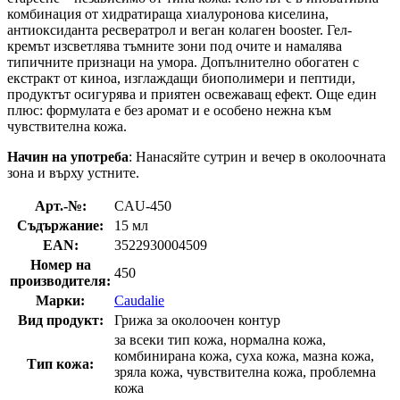
комбинация от хидратираща хиалуронова киселина,
антиоксиданта ресвератрол и веган колаген booster. Гел-
кремът изсветлява тъмните зони под очите и намалява
типичните признаци на умора. Допълнително обогатен с
екстракт от киноа, изглаждащи биополимери и пептиди,
продуктът осигурява и приятен освежаващ ефект. Още един
плюс: формулата е без аромат и е особено нежна към
чувствителна кожа.
Начин на употреба
: Нанасяйте сутрин и вечер в околоочната
зона и върху устните.
Арт.-№:
CAU-450
Съдържание:
15 мл
EAN:
3522930004509
Номер на
450
производителя:
Марки:
Caudalie
Вид продукт:
Грижа за околоочен контур
за всеки тип кожа, нормална кожа,
комбинирана кожа, суха кожа, мазна кожа,
Тип кожа:
зряла кожа, чувствителна кожа, проблемна
кожа