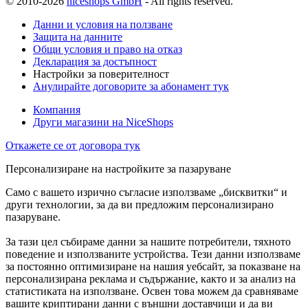
© 2010-2026
niceshops GmbH
- All rights reserved.
Данни и условия на ползване
Защита на данните
Общи условия и право на отказ
Декларация за достъпност
Настройки за поверителност
Анулирайте договорите за абонамент тук
Компания
Други магазини на NiceShops
Откажете се от договора тук
Персонализиране на настройките за пазаруване
Само с вашето изрично съгласие използваме „бисквитки“ и
други технологии, за да ви предложим персонализирано
пазаруване.
За тази цел събираме данни за нашите потребители, тяхното
поведение и използваните устройства. Тези данни използваме
за постоянно оптимизиране на нашия уебсайт, за показване на
персонализирана реклама и съдържание, както и за анализ на
статистиката на използване. Освен това можем да сравняваме
вашите криптирани данни с външни доставчици и да ви