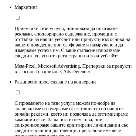
Маркетинг
Приемайки тези услуги, ние можем да показваме
реклами, спонсорирано съдържание, промоции с
отстъпки за нашия уебсайт или продукти въз основа на
вашето поведение при сърфиране и пазаруване и да
измерваме успеха им. С ваше съгласие използваме
следните услуги от трети страни на този уебсайт:
Meta-Pixel, Microsoft Advertising, Препоръки за продукти
въз основа на кликове, Ads Defender
Разширено проследяване на конверсии
С приемането на тази услуга можем по-добре да
анализираме и измерваме ефективността на нашите
онлайн реклами, което ни позволява да оптимизираме
кампаниите си. За да постигнем това, ние
синхронизираме вашите криптирани лични данни със
следните външни доставчици, при условие че вече
използвате техните услуги: