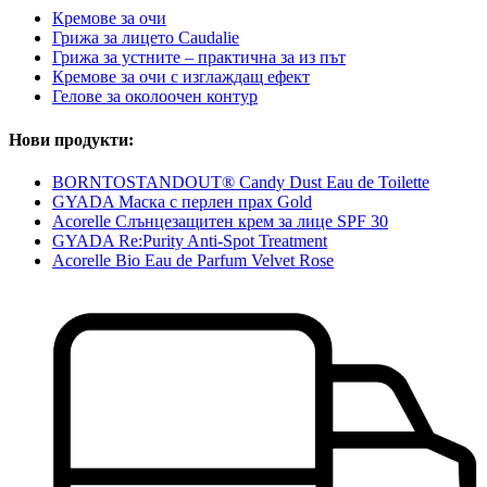
Кремове за очи
Грижа за лицето Caudalie
Грижа за устните – практична за из път
Кремове за очи с изглаждащ ефект
Гелове за околоочен контур
Нови продукти:
BORNTOSTANDOUT® Candy Dust Eau de Toilette
GYADA Маска с перлен прах Gold
Acorelle Слънцезащитен крем за лице SPF 30
GYADA Re:Purity Anti-Spot Treatment
Acorelle Bio Eau de Parfum Velvet Rose