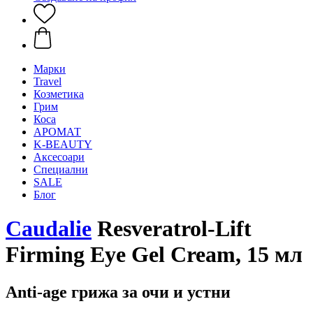
Mарки
Travel
Козметика
Грим
Коса
АРОМАТ
K-BEAUTY
Аксесоари
Специални
SALE
Блог
Caudalie
Resveratrol-Lift
Firming Eye Gel Cream, 15 мл
Anti-age грижа за очи и устни