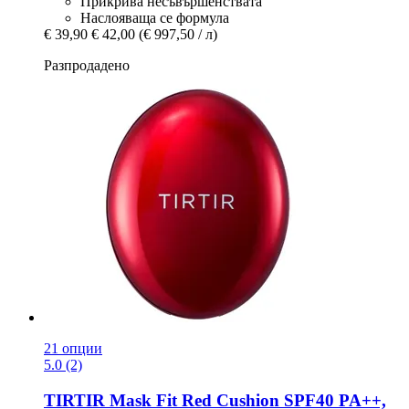
Прикрива несъвършенствата
Наслояваща се формула
€ 39,90
€ 42,00
(€ 997,50 / л)
Разпродадено
21 опции
5.0 (2)
TIRTIR
Mask Fit Red Cushion SPF40 PA++,