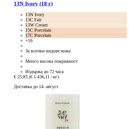
13N Ivory (18 г)
13N Ivory
13C Fair
13W Cream
15C Porcelain
17C Porcelain
+16
За всички видове кожа
Много висока покривност
Издържа до 72 часа
€ 25,85
(€ 1.436,11 / кг)
Доставка до 14. август