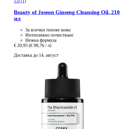
5.0 (1)
Beauty of Joseon
Ginseng Cleansing Oil, 210
мл
За всички типове кожа
Интензивно почистване
Нежна формула
€ 20,95
(€ 99,76 / л)
Доставка до 14. август