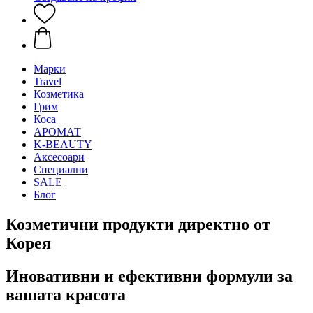
Mарки
Travel
Козметика
Грим
Коса
АРОМАТ
K-BEAUTY
Аксесоари
Специални
SALE
Блог
Козметични продукти директно от
Корея
Иновативни и ефективни формули за
вашата красота