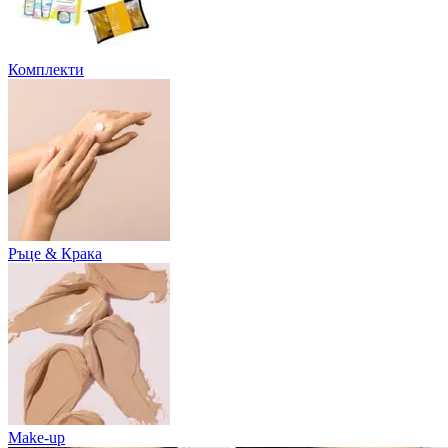
Комплекти
Ръце & Крака
Make-up