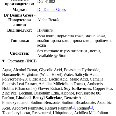
DG-41002
производителя:
Марки:
Dr. Dennis Gross
Dr Dennis Gross -
Продуктова
Alpha Beta®
линия:
Вид продукт:
Пилинги
суха кожа, нормална кожа, мазна кожа,
Тип кожа:
комбинирана кожа, зряла кожа, проблемна
кожа
без тестване върху животни , веган,
Свойства:
Available @ Store
Съставки (INCI)
Aqua, Alcohol Denat, Glycolic Acid, Potassium Hydroxide,
Hamamelis Virginiana (Witch Hazel) Water, Salicylic Acid,
Polysorbate-20, Citric Acid, Lactic Acid, Malic Acid, Camelia
Sinensis Leaf Extract, Achillea Millefolium Extract, Anthemis
Nobilis (Chamomile) Flower Extract,
Soy Isoflavones
, Copper Pca,
Zinc Pca, Lecithin, Disodium Edta, Alcohol, Polysorbate 80,
Parfum,
Linalool
,
Benzyl Salicylate
, Benzoic Acid,
Phenoxyethanol, Sodium Benzoate, Sodium Bicarbonate, Ascorbic
[1]
[1]
Acid, Ascorbyl Palmitate, Retinyl Palmitat
, Retinol
,
Tocopherylacetat, Resveratrol, Ubiquinone, Achillea Millefolium