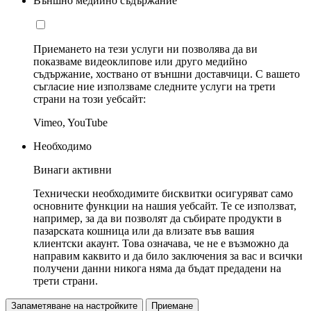
Външно медийно съдържание
Приемането на тези услуги ни позволява да ви
показваме видеоклипове или друго медийно
съдържание, хоствано от външни доставчици. С вашето
съгласие ние използваме следните услуги на трети
страни на този уебсайт:
Vimeo, YouTube
Необходимо
Винаги активни
Технически необходимите бисквитки осигуряват само
основните функции на нашия уебсайт. Те се използват,
например, за да ви позволят да събирате продукти в
пазарската кошница или да влизате във вашия
клиентски акаунт. Това означава, че не е възможно да
направим каквито и да било заключения за вас и всички
получени данни никога няма да бъдат предадени на
трети страни.
Запаметяване на настройките
Приемане