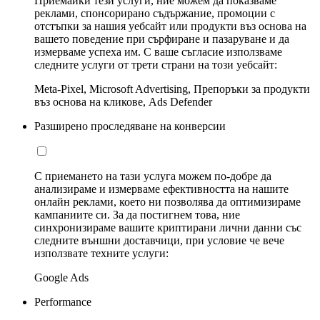
Приемайки тези услуги, ние можем да показваме
реклами, спонсорирано съдържание, промоции с
отстъпки за нашия уебсайт или продукти въз основа на
вашето поведение при сърфиране и пазаруване и да
измерваме успеха им. С ваше съгласие използваме
следните услуги от трети страни на този уебсайт:
Meta-Pixel, Microsoft Advertising, Препоръки за продукти
въз основа на кликове, Ads Defender
Разширено проследяване на конверсии
С приемането на тази услуга можем по-добре да
анализираме и измерваме ефективността на нашите
онлайн реклами, което ни позволява да оптимизираме
кампаниите си. За да постигнем това, ние
синхронизираме вашите криптирани лични данни със
следните външни доставчици, при условие че вече
използвате техните услуги:
Google Ads
Performance