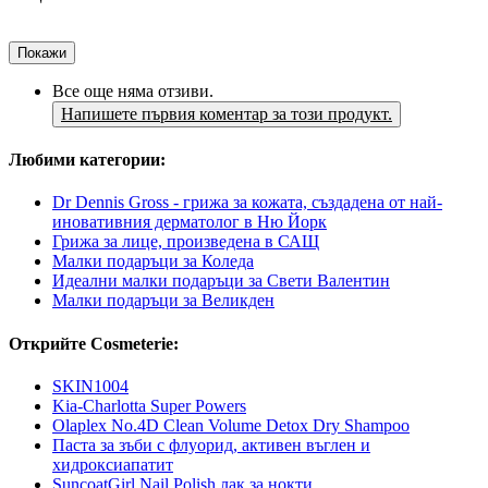
Покажи
Все още няма отзиви.
Напишете първия коментар за този продукт.
Любими категории:
Dr Dennis Gross - грижа за кожата, създадена от най-
иновативния дерматолог в Ню Йорк
Грижа за лице, произведена в САЩ
Малки подаръци за Коледа
Идеални малки подаръци за Свети Валентин
Малки подаръци за Великден
Открийте Cosmeterie:
SKIN1004
Kia-Charlotta Super Powers
Olaplex No.4D Clean Volume Detox Dry Shampoo
Паста за зъби с флуорид, активен въглен и
хидроксиапатит
SuncoatGirl Nail Polish лак за нокти