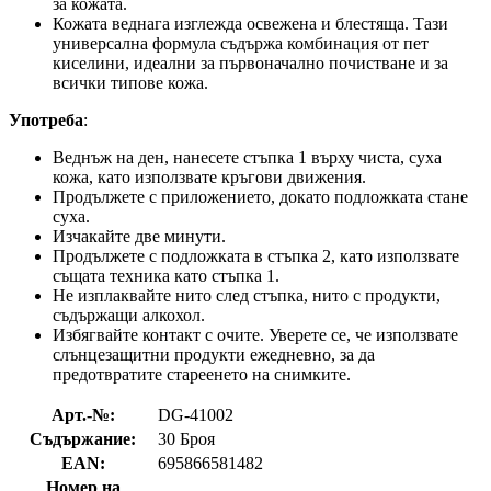
за кожата.
Кожата веднага изглежда освежена и блестяща. Тази
универсална формула съдържа комбинация от пет
киселини, идеални за първоначално почистване и за
всички типове кожа.
Употреба
:
Веднъж на ден, нанесете стъпка 1 върху чиста, суха
кожа, като използвате кръгови движения.
Продължете с приложението, докато подложката стане
суха.
Изчакайте две минути.
Продължете с подложката в стъпка 2, като използвате
същата техника като стъпка 1.
Не изплаквайте нито след стъпка, нито с продукти,
съдържащи алкохол.
Избягвайте контакт с очите. Уверете се, че използвате
слънцезащитни продукти ежедневно, за да
предотвратите стареенето на снимките.
Арт.-№:
DG-41002
Съдържание:
30 Броя
EAN:
695866581482
Номер на