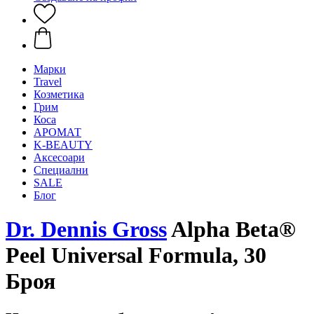
Mарки
Travel
Козметика
Грим
Коса
АРОМАТ
K-BEAUTY
Аксесоари
Специални
SALE
Блог
Dr. Dennis Gross
Alpha Beta®
Peel Universal Formula, 30
Броя