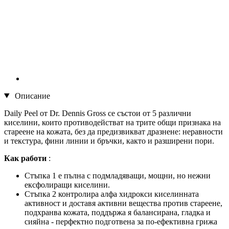
Описание
Daily Peel от Dr. Dennis Gross се състои от 5 различни
киселини, които противодействат на трите общи признака на
стареене на кожата, без да предизвикват дразнене: неравности
и текстура, фини линии и бръчки, както и разширени пори.
Как работи
:
Стъпка 1 е пълна с подмладяващи, мощни, но нежни
ексфолиращи киселини.
Стъпка 2 контролира алфа хидрокси киселинната
активност и доставя активни вещества против стареене,
подхранва кожата, поддържа я балансирана, гладка и
сияйна - перфектно подготвена за по-ефективна грижа