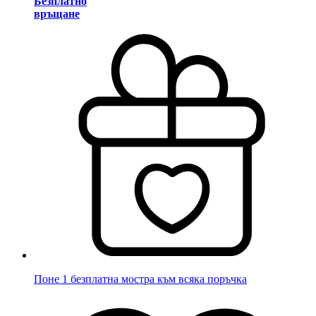
Безплатно
връщане
Поне 1 безплатна мостра към всяка поръчка