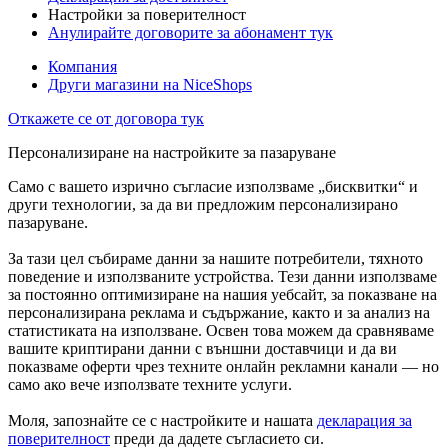
Настройки за поверителност
Анулирайте договорите за абонамент тук
Компания
Други магазини на NiceShops
Откажете се от договора тук
Персонализиране на настройките за пазаруване
Само с вашето изрично съгласие използваме „бисквитки“ и
други технологии, за да ви предложим персонализирано
пазаруване.
За тази цел събираме данни за нашите потребители, тяхното
поведение и използваните устройства. Тези данни използваме
за постоянно оптимизиране на нашия уебсайт, за показване на
персонализирана реклама и съдържание, както и за анализ на
статистиката на използване. Освен това можем да сравняваме
вашите криптирани данни с външни доставчици и да ви
показваме оферти чрез техните онлайн рекламни канали — но
само ако вече използвате техните услуги.
Моля, запознайте се с настройките и нашата
декларация за
поверителност
преди да дадете съгласието си.