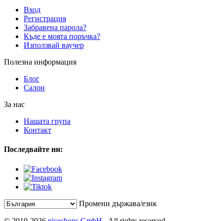
Вход
Регистрация
Забравена парола?
Къде е моята поръчка?
Използвай ваучер
Полезна информация
Блог
Салон
За нас
Нашата група
Контакт
Последвайте ни:
Промени държава/език
© 2010-2026
niceshops GmbH
- All rights reserved.