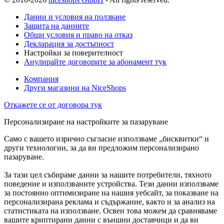
Данни и условия на ползване
Защита на данните
Общи условия и право на отказ
Декларация за достъпност
Настройки за поверителност
Анулирайте договорите за абонамент тук
Компания
Други магазини на NiceShops
Откажете се от договора тук
Персонализиране на настройките за пазаруване
Само с вашето изрично съгласие използваме „бисквитки“ и
други технологии, за да ви предложим персонализирано
пазаруване.
За тази цел събираме данни за нашите потребители, тяхното
поведение и използваните устройства. Тези данни използваме
за постоянно оптимизиране на нашия уебсайт, за показване на
персонализирана реклама и съдържание, както и за анализ на
статистиката на използване. Освен това можем да сравняваме
вашите криптирани данни с външни доставчици и да ви