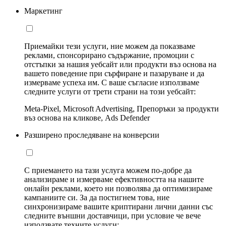
Маркетинг
Приемайки тези услуги, ние можем да показваме
реклами, спонсорирано съдържание, промоции с
отстъпки за нашия уебсайт или продукти въз основа на
вашето поведение при сърфиране и пазаруване и да
измерваме успеха им. С ваше съгласие използваме
следните услуги от трети страни на този уебсайт:
Meta-Pixel, Microsoft Advertising, Препоръки за продукти
въз основа на кликове, Ads Defender
Разширено проследяване на конверсии
С приемането на тази услуга можем по-добре да
анализираме и измерваме ефективността на нашите
онлайн реклами, което ни позволява да оптимизираме
кампаниите си. За да постигнем това, ние
синхронизираме вашите криптирани лични данни със
следните външни доставчици, при условие че вече
използвате техните услуги: