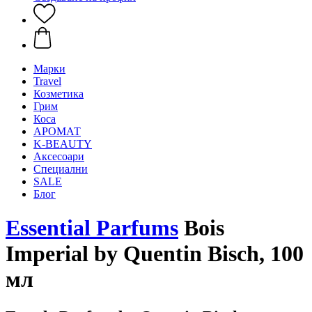
Mарки
Travel
Козметика
Грим
Коса
АРОМАТ
K-BEAUTY
Аксесоари
Специални
SALE
Блог
Essential Parfums
Bois
Imperial by Quentin Bisch, 100
мл