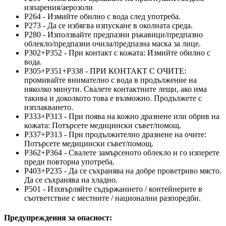
изпарения/аерозоли
P264 - Измийте обилно с вода след употреба.
P273 - Да се избягва изпускане в околната среда.
P280 - Използвайте предпазни ръкавици/предпазно
облекло/предпазни очила/предпазна маска за лице.
P302+P352 - При контакт с кожата: Измийте обилно с
вода.
P305+P351+P338 - ПРИ КОНТАКТ С ОЧИТЕ:
промивайте внимателно с вода в продължение на
няколко минути. Свалете контактните лещи, ако има
такива и доколкото това е възможно. Продължете с
изплакването.
P333+P313 - При поява на кожно дразнене или обрив на
кожата: Потърсете медицински съвет/помощ.
P337+P313 - При продължително дразнене на очите:
Потърсете медицински съвет/помощ.
P362+P364 - Свалете замърсеното облекло и го изперете
преди повторна употреба.
P403+P235 - Да се съхранява на добре проветриво място.
Да се съхранява на хладно.
P501 - Изхвърляйте съдържанието / контейнерите в
съответствие с местните / национални разпоредби.
Предупреждения за опасност: