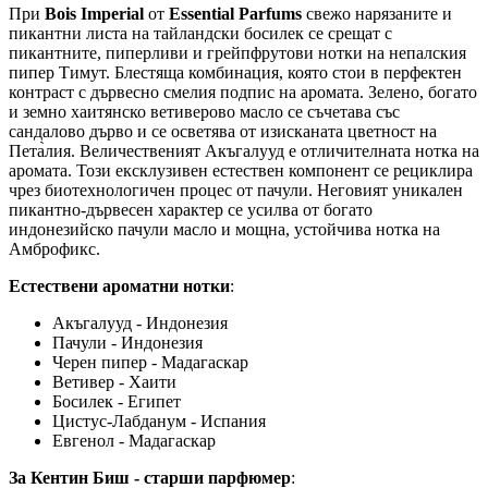
При
Bois Imperial
от
Essential Parfums
свежо нарязаните и
пикантни листа на тайландски босилек се срещат с
пикантните, пиперливи и грейпфрутови нотки на непалския
пипер Тимут. Блестяща комбинация, която стои в перфектен
контраст с дървесно смелия подпис на аромата. Зелено, богато
и земно хаитянско ветиверово масло се съчетава със
сандалово дърво и се осветява от изисканата цветност на
Пета̀лия. Величественият Акъгалууд е отличителната нотка на
аромата. Този ексклузивен естествен компонент се рециклира
чрез биотехнологичен процес от пачули. Неговият уникален
пикантно-дървесен характер се усилва от богато
индонезийско пачули масло и мощна, устойчива нотка на
Амброфикс.
Естествени ароматни нотки
:
Акъгалууд - Индонезия
Пачули - Индонезия
Черен пипер - Мадагаскар
Ветивер - Хаити
Босилек - Египет
Цистус-Лабданум - Испания
Евгенол - Мадагаскар
За Кентин Биш - старши парфюмер
: