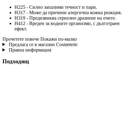
H225 - Силно запалими течност и пари.
H317 - Може да причини алергична кожна реакция.
H319 - Предизвиква сериозно дразнене на очите.
H412 - Вреден за водните организми, с дълготраен
ефект.
Прочетете повече
Покажи по-малко
Предлага се в магазин Cosmeterie
Правна информация
Подходящ