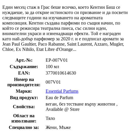
Един месец стаж в Грас беше всичко, което Кентин Биш се
нуждаеше, за да открие истинското си призвание и да посвети
следващите години на изучаването на ароматната
композиция. Кентин създава парфюми по същия начин, по
който се режисира театрална пиеса, със силни идеи,
внимателни украси и изненадващи ефекти. Той е награден
като най-добър парфюмер за 2020 г. и е подписал аромати за
Jean Paul Gaultier, Paco Rabanne, Saint Laurent, Azzaro, Mugler,
Chloe, Ex Nihilo, Etat Libre d'Orange...
Арт.-№:
EP-007V01
Съдържание:
100 мл
EAN:
3770010614630
Номер на
007V01
производителя:
Марки:
Essential Parfums
Вид продукт:
Eau de Parfum
веган, без тестване върху животни ,
Свойства:
Available @ Store
Област на
Тяло
използване:
Специално за:
Жени, Мъже