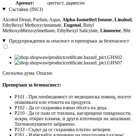
Аромат:
цветист, дървесен
Съставки (INCI)
Alcohol Denat, Parfum, Aqua,
Alpha-Isomethyl Ionone
,
Linalool
,
Ethylhexyl Methoxycinnamate,
Eugenol
, Butyl
Methoxydibenzoylmethane, Ethylhexyl Salicylate,
Limonene
, Bht
Предупреждения за опасност и препоръки за безопасност
Сигнална дума: Опасно
Препоръки за безопасност:
P101 - При необходимост от медицинска помощ, носете
опаковката или етикета на продукта.
P102 - Да се съхранява извън обсега на деца.
P210 - Да се пази от топлина, нагорещени повърхности,
искри, открит пламък, и други източници на запалване.
Тютюнопушенето забранено.
P233 - Съдът да се съхранява плътно затворен.
P261 - Избягвайте вдишване на прах/пушек/газ/дим/