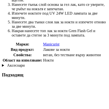
ацетон.
Нанесете тънък слой основа за гел лак, като се уверите,
че ръбът на нокътя е запечатан.
Изпечете ноктите под UV 24W LED лампата за две
минути.
Нанесете два тънки слоя лак за нокти и изпечете отново
за две минути.
Накрая нанесете топ лак за нокти Gren Flash Gel и
оставете да стегне за 3 минути под лампата.
Марки:
Manicurist
Вид продукт:
Лакове за нокти
Свойства:
веган, без тестване върху животни
Област на използване:
Нокти
Аксесоари
Подходящ