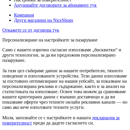
Анулирайте договорите за абонамент тук
Компания
Други магазини на NiceShops
Откажете се от договора тук
Персонализиране на настройките за пазаруване
Само с вашето изрично съгласие използваме „бисквитки“ и
други технологии, за да ви предложим персонализирано
пазаруване.
За тази цел събираме данни за нашите потребители, тяхното
поведение и използваните устройства. Тези данни използваме
за постоянно оптимизиране на нашия уебсайт, за показване на
персонализирана реклама и съдържание, както и за анализ на
статистиката на използване. Освен това можем да сравняваме
вашите криптирани данни с външни доставчици и да ви
показваме оферти чрез техните онлайн рекламни канали — но
само ако вече използвате техните услуги.
Моля, запознайте се с настройките и нашата
декларация за
поверителност
преди да дадете съгласието си.