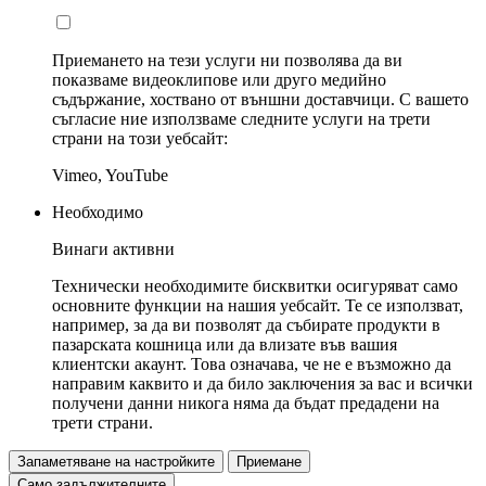
Приемането на тези услуги ни позволява да ви
показваме видеоклипове или друго медийно
съдържание, хоствано от външни доставчици. С вашето
съгласие ние използваме следните услуги на трети
страни на този уебсайт:
Vimeo, YouTube
Необходимо
Винаги активни
Технически необходимите бисквитки осигуряват само
основните функции на нашия уебсайт. Те се използват,
например, за да ви позволят да събирате продукти в
пазарската кошница или да влизате във вашия
клиентски акаунт. Това означава, че не е възможно да
направим каквито и да било заключения за вас и всички
получени данни никога няма да бъдат предадени на
трети страни.
Запаметяване на настройките
Приемане
Само задължителните