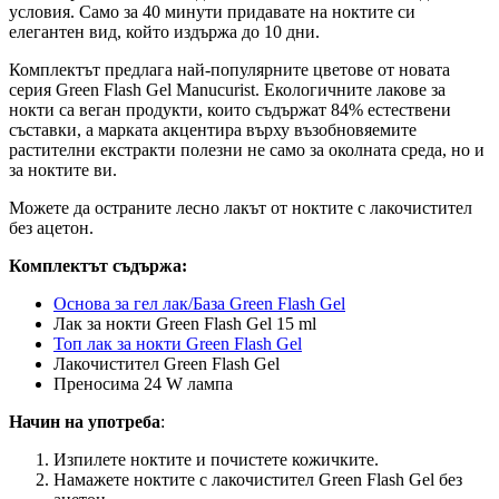
условия. Само за 40 минути придавате на ноктите си
елегантен вид, който издържа до 10 дни.
Комплектът предлага най-популярните цветове от новата
серия Green Flash Gel Manucurist. Екологичните лакове за
нокти са веган продукти, които съдържат 84% естествени
съставки, а марката акцентира върху възобновяемите
растителни екстракти полезни не само за околната среда, но и
за ноктите ви.
Можете да остраните лесно лакът от ноктите с лакочистител
без ацетон.
Комплектът съдържа:
Основа за гел лак/База Green Flash Gel
Лак за нокти Green Flash Gel 15 ml
Топ лак за нокти Green Flash Gel
Лакочистител Green Flash Gel
Преносима 24 W лампа
Начин на употреба
:
Изпилете ноктите и почистете кожичките.
Намажете ноктите с лакочистител Green Flash Gel без