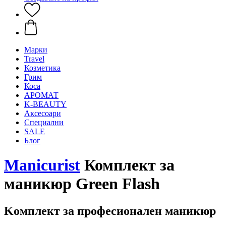
Mарки
Travel
Козметика
Грим
Коса
АРОМАТ
K-BEAUTY
Аксесоари
Специални
SALE
Блог
Manicurist
Комплект за
маникюр Green Flash
Kомплект за професионален маникюр