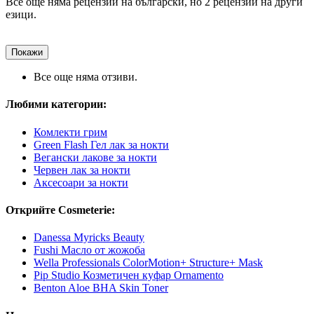
Все още няма рецензии на български, но 2 рецензии на други
езици.
Покажи
Все още няма отзиви.
Любими категории:
Комлекти грим
Green Flash Гел лак за нокти
Вегански лакове за нокти
Червен лак за нокти
Аксесоари за нокти
Открийте Cosmeterie:
Danessa Myricks Beauty
Fushi Масло от жожоба
Wella Professionals ColorMotion+ Structure+ Mask
Pip Studio Козметичен куфар Ornamento
Benton Aloe BHA Skin Toner