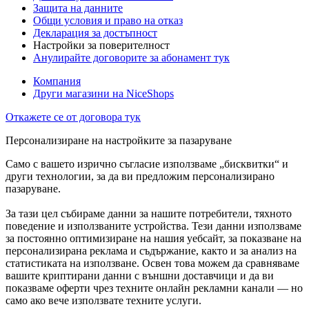
Защита на данните
Общи условия и право на отказ
Декларация за достъпност
Настройки за поверителност
Анулирайте договорите за абонамент тук
Компания
Други магазини на NiceShops
Откажете се от договора тук
Персонализиране на настройките за пазаруване
Само с вашето изрично съгласие използваме „бисквитки“ и
други технологии, за да ви предложим персонализирано
пазаруване.
За тази цел събираме данни за нашите потребители, тяхното
поведение и използваните устройства. Тези данни използваме
за постоянно оптимизиране на нашия уебсайт, за показване на
персонализирана реклама и съдържание, както и за анализ на
статистиката на използване. Освен това можем да сравняваме
вашите криптирани данни с външни доставчици и да ви
показваме оферти чрез техните онлайн рекламни канали — но
само ако вече използвате техните услуги.