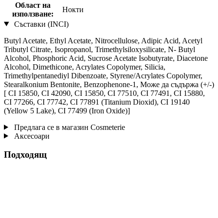
Област на
Нокти
използване:
Съставки (INCI)
Butyl Acetate, Ethyl Acetate, Nitrocellulose, Adipic Acid, Acetyl
Tributyl Citrate, Isopropanol, Trimethylsiloxysilicate, N- Butyl
Alcohol, Phosphoric Acid, Sucrose Acetate Isobutyrate, Diacetone
Alcohol, Dimethicone, Acrylates Copolymer, Silicia,
Trimethylpentanediyl Dibenzoate, Styrene/Acrylates Copolymer,
Stearalkonium Bentonite, Benzophenone-1, Може да съдържа (+/-)
[ CI 15850, CI 42090, CI 15850, CI 77510, CI 77491, CI 15880,
CI 77266, CI 77742, CI 77891 (Titanium Dioxid), CI 19140
(Yellow 5 Lake), CI 77499 (Iron Oxide)]
Предлага се в магазин Cosmeterie
Аксесоари
Подходящ