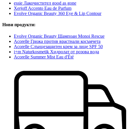
essie Лакочистител good as gone
Xerjoff Accento Eau de Parfum
Evolve Organic Beauty 360 Eye & Lip Contour
Нови продукти:
Evolve Organic Beauty Шампоан Monoi Rescue
Acorelle Грижа против врастнали косъмчета
Acorelle Слънцезащитен крем за лице SPF 50
i+m Naturkosmetik Хидролат от розова вода
Acorelle Summer Mist Eau d'Été