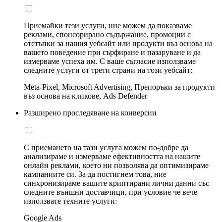
Приемайки тези услуги, ние можем да показваме
реклами, спонсорирано съдържание, промоции с
отстъпки за нашия уебсайт или продукти въз основа на
вашето поведение при сърфиране и пазаруване и да
измерваме успеха им. С ваше съгласие използваме
следните услуги от трети страни на този уебсайт:
Meta-Pixel, Microsoft Advertising, Препоръки за продукти
въз основа на кликове, Ads Defender
Разширено проследяване на конверсии
С приемането на тази услуга можем по-добре да
анализираме и измерваме ефективността на нашите
онлайн реклами, което ни позволява да оптимизираме
кампаниите си. За да постигнем това, ние
синхронизираме вашите криптирани лични данни със
следните външни доставчици, при условие че вече
използвате техните услуги:
Google Ads