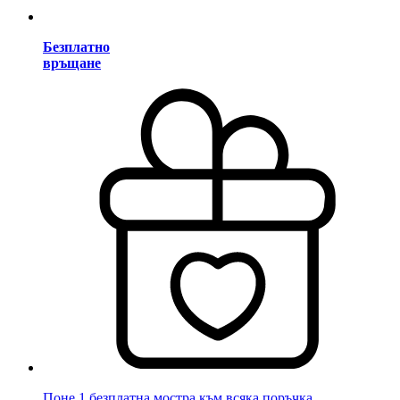
Безплатно
връщане
Поне 1 безплатна мостра към всяка поръчка