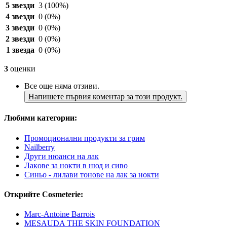
5 звезди
3
(100%)
4 звезди
0
(0%)
3 звезди
0
(0%)
2 звезди
0
(0%)
1 звезда
0
(0%)
3
оценки
Все още няма отзиви.
Напишете първия коментар за този продукт.
Любими категории:
Промоционални продукти за грим
Nailberry
Други нюанси на лак
Лакoве за нокти в нюд и сиво
Синьо - лилави тонове на лак за нокти
Открийте Cosmeterie:
Marc-Antoine Barrois
MESAUDA THE SKIN FOUNDATION