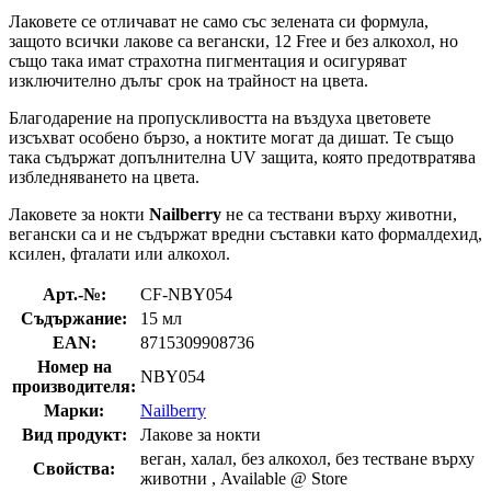
Лаковете се отличават не само със зелената си формула,
защото всички лакове са вегански, 12 Free и без алкохол, но
също така имат страхотна пигментация и осигуряват
изключително дълъг срок на трайност на цвета.
Благодарение на пропускливостта на въздуха цветовете
изсъхват особено бързо, а ноктите могат да дишат. Те също
така съдържат допълнителна UV защита, която предотвратява
избледняването на цвета.
Лаковете за нокти
Nailberry
не са тествани върху животни,
вегански са и не съдържат вредни съставки като формалдехид,
ксилен, фталати или алкохол.
Арт.-№:
CF-NBY054
Съдържание:
15 мл
EAN:
8715309908736
Номер на
NBY054
производителя:
Марки:
Nailberry
Вид продукт:
Лакове за нокти
веган, халал, без алкохол, без тестване върху
Свойства:
животни , Available @ Store