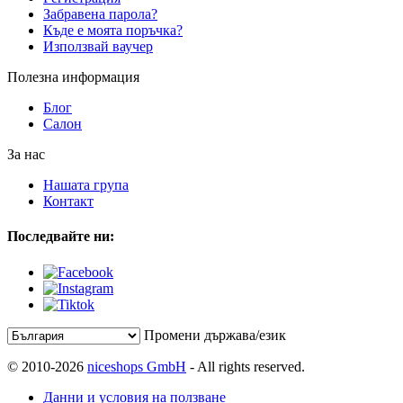
Забравена парола?
Къде е моята поръчка?
Използвай ваучер
Полезна информация
Блог
Салон
За нас
Нашата група
Контакт
Последвайте ни:
Промени държава/език
© 2010-2026
niceshops GmbH
- All rights reserved.
Данни и условия на ползване