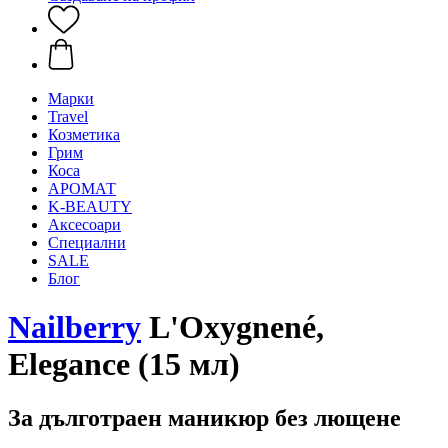
Mарки
Travel
Козметика
Грим
Коса
АРОМАТ
K-BEAUTY
Аксесоари
Специални
SALE
Блог
Nailberry
L'Oxygnené,
Elegance (15 мл)
За дълготраен маникюр без лющене