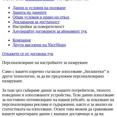
Данни и условия на ползване
Защита на данните
Общи условия и право на отказ
Декларация за достъпност
Настройки за поверителност
Анулирайте договорите за абонамент тук
Компания
Други магазини на NiceShops
Откажете се от договора тук
Персонализиране на настройките за пазаруване
Само с вашето изрично съгласие използваме „бисквитки“ и
други технологии, за да ви предложим персонализирано
пазаруване.
За тази цел събираме данни за нашите потребители, тяхното
поведение и използваните устройства. Тези данни използваме
за постоянно оптимизиране на нашия уебсайт, за показване на
персонализирана реклама и съдържание, както и за анализ на
статистиката на използване. Освен това можем да сравняваме
вашите криптирани данни с външни доставчици и да ви