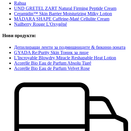
Rahua
UND GRETEL ZART Natural Firming Peptide Cream
Ceramidin™ Skin Barrier Moisturizing Milky Lotion
MÁDARA SHAPE Caffeine-Maté Cellulite Cream
Nailberry Rouge L'Oxygéné
Нови продукти:
Депилиращи ленти за подмишниците & бикини-зоната
GYADA Re:Purity Skin Тоник за лице
L'Incroyable Blowdry Miracle Reshapable Heat Lotion
Acorelle Bio Eau de Parfum Absolu Tiaré
Acorelle Bio Eau de Parfum Velvet Rose