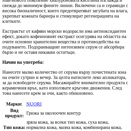
Най-новото поколение хиалуроновата киселина изглажда и
свежда до минимум фините линии. Включени са и серамиди с
висока бионаличност, които предотвратяват загубата на влага,
укрепват кожната бариера и стимулират регенерацията на
клетките.
Екстрактът от кафяви морски водорасли има антиоксидантен
ефект, докато кофеиновият екстракт осигурява на областта на
очите основни хранителни вещества и противодейства на
подуването. Подхранващият интензивен серум се абсорбира
бързо и не оставя никакви остатъци.
Начин на употреба:
Нанесете малко количество от серума върху почистената зона
на очите сутрин и вечер. За целта натиснете леко апликатора,
за да освободите серума. Масажирайте внимателно продукта с
керамичния връх, като използвате кръгови движения. След
това нанесете крем за очи, както обикновено.
Марки:
NUORI
Вид
Грижа за околоочен контур
продукт:
зряла кожа, за всеки тип кожа, суха кожа,
Тип кожа:
нормална кожа, мазна кожа, комбинирана кожа,