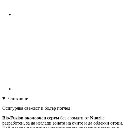
Описание
Осигурява свежест и бодър поглед!
Bio-Fusion околоочен серум
без аромати от
Nuori
е
разработен, за да изглади зоната на очите и да облекчи отоци.