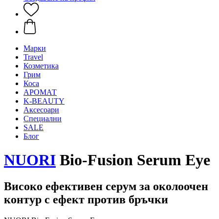
Mарки
Travel
Козметика
Грим
Коса
АРОМАТ
K-BEAUTY
Аксесоари
Специални
SALE
Блог
NUORI
Bio-Fusion Serum Eye
Високо ефективен серум за околоочен
контур с ефект против бръчки