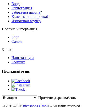
Вход
Регистрация
Забравена парола?
Къде е моята поръчка?
Използвай ваучер
Полезна информация
Блог
Салон
За нас
Нашата група
Контакт
Последвайте ни:
Промени държава/език
© 2010-2026
niceshops GmbH
- All rights reserved.