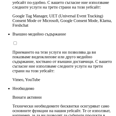
уебсайт по-удобно. С вашето съгласие ние използваме
следните услуги на трети страни на този уебсайт:
Google Tag Manager, UET (Universal Event Tracking)
Consent Mode от Microsoft, Google Consent Mode, Klarna,
Freshchat
Външно медийно съдържание
Приемането на тези услуги ни позволява да ви
показваме видеоклипове или друго медийно
съдържание, хоствано от външни доставчици. С вашето
съгласие ние използваме следните услуги на трети
страни на този уебсайт:
Vimeo, YouTube
Необходимо
Винаги активни
Технически необходимите бисквитки осигуряват само
основните функции на нашия уебсайт. Те се използват,
например, за да ви позволят да събирате продукти в