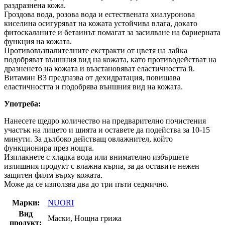
раздразнена кожа.
Гроздова вода, розова вода и естествената хиалуронова
киселина осигуряват на кожата устойчива влага, докато
фитоскаланите и бетаинът помагат за засилване на бариерната
функция на кожата.
Противовъзпалителните екстракти от цветя на лайка
подобряват външния вид на кожата, като противодействат на
дразненето на кожата и възстановяват еластичността й.
Витамин В3 предпазва от дехидратация, повишава
еластичността и подобрява външния вид на кожата.
Употреба:
Нанесете щедро количество на предварително почистения
участък на лицето и шията и оставете да подейства за 10-15
минути. За дълбоко действащ овлажнител, който
функционира през нощта.
Изплакнете с хладка вода или внимателно избършете
излишния продукт с влажна кърпа, за да оставите нежен
защитен филм върху кожата.
Може да се използва два до три пъти седмично.
Марки:
NUORI
Вид
Маски, Нощна грижа
продукт: