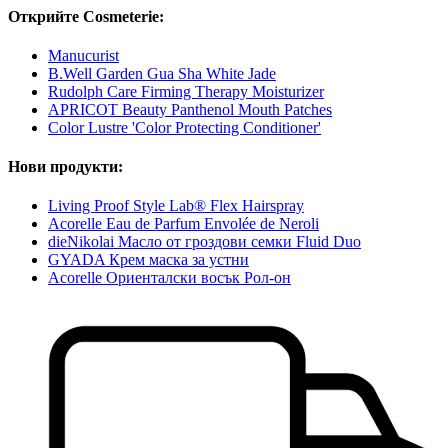
Открийте Cosmeterie:
Manucurist
B.Well Garden Gua Sha White Jade
Rudolph Care Firming Therapy Moisturizer
APRICOT Beauty Panthenol Mouth Patches
Color Lustre 'Color Protecting Conditioner'
Нови продукти:
Living Proof Style Lab® Flex Hairspray
Acorelle Eau de Parfum Envolée de Neroli
dieNikolai Масло от гроздови семки Fluid Duo
GYADA Крем маска за устни
Acorelle Ориенталски восък Рол-он