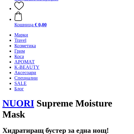
Кошница
€ 0,00
Mарки
Travel
Козметика
Грим
Коса
АРОМАТ
K-BEAUTY
Аксесоари
Специални
SALE
Блог
NUORI
Supreme Moisture
Mask
Хидратиращ бустер за една нощ!