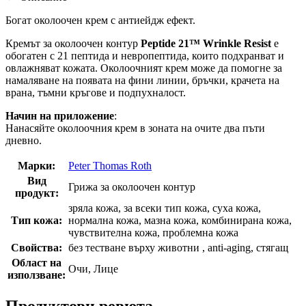
Богат околоочен крем с антиейдж ефект.
Кремът за околоочен контур
Peptide 21™ Wrinkle Resist
е
обогатен с 21 пептида и невропептида, които подхранват и
овлажняват кожата. Околоочният крем може да помогне за
намаляване на появата на фини линии, бръчки, крачета на
врана, тъмни кръгове и подпухналост.
Начин на приложение
:
Нанасяйте околоочния крем в зоната на очите два пъти
дневно.
Марки:
Peter Thomas Roth
Вид
Грижа за околоочен контур
продукт:
зряла кожа, за всеки тип кожа, суха кожа,
Тип кожа:
нормална кожа, мазна кожа, комбинирана кожа,
чувствителна кожа, проблемна кожа
Свойства:
без тестване върху животни , anti-aging, стягащ
Област на
Очи, Лице
използване: