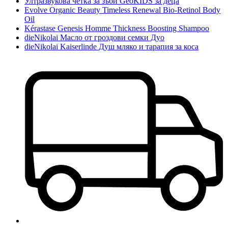
Ултразвукова четка за зъби GeoKIDS за деца
Evolve Organic Beauty Timeless Renewal Bio-Retinol Body
Oil
Kérastase Genesis Homme Thickness Boosting Shampoo
dieNikolai Масло от гроздови семки Дуо
dieNikolai Kaiserlinde Душ мляко и тарапия за коса