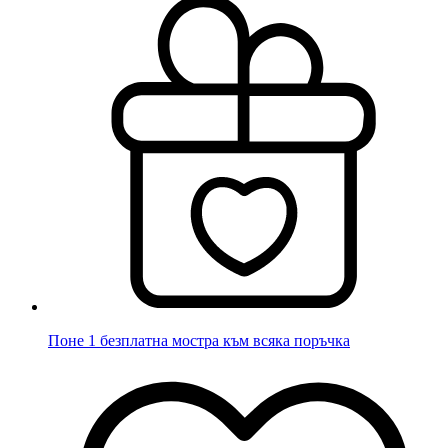
Поне 1 безплатна мостра към всяка поръчка