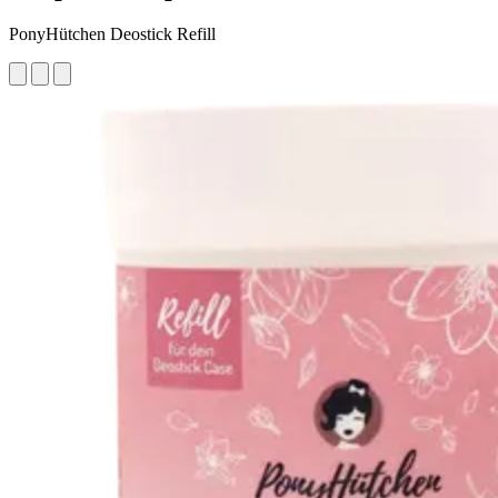
PonyHütchen Deostick Refill