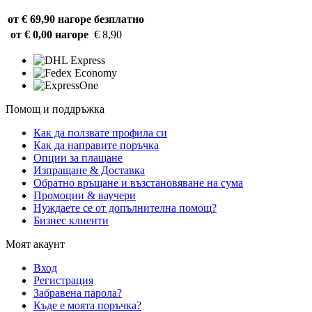
от € 69,90 нагоре
безплатно
от € 0,00 нагоре
€ 8,90
Помощ и поддръжка
Как да ползвате профила си
Как да направите поръчка
Опции за плащане
Изпращане & Доставка
Обратно връщане и възстановяване на сума
Промоции & ваучери
Нуждаете се от допълнителна помощ?
Бизнес клиенти
Моят акаунт
Вход
Регистрация
Забравена парола?
Къде е моята поръчка?