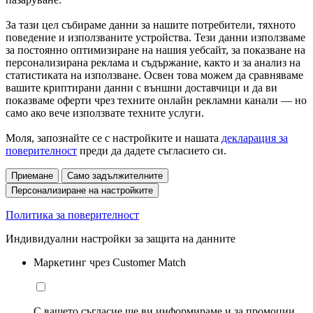
За тази цел събираме данни за нашите потребители, тяхното
поведение и използваните устройства. Тези данни използваме
за постоянно оптимизиране на нашия уебсайт, за показване на
персонализирана реклама и съдържание, както и за анализ на
статистиката на използване. Освен това можем да сравняваме
вашите криптирани данни с външни доставчици и да ви
показваме оферти чрез техните онлайн рекламни канали — но
само ако вече използвате техните услуги.
Моля, запознайте се с настройките и нашата
декларация за
поверителност
преди да дадете съгласието си.
Приемане
Само задължителните
Персонализиране на настройките
Политика за поверителност
Индивидуални настройки за защита на данните
Маркетинг чрез Customer Match
С вашето съгласие ще ви информираме и за промоции