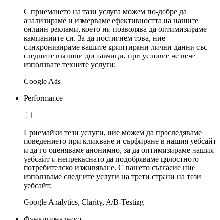
С приемането на тази услуга можем по-добре да
анализираме и измерваме ефективността на нашите
онлайн реклами, което ни позволява да оптимизираме
кампаниите си. За да постигнем това, ние
синхронизираме вашите криптирани лични данни със
следните външни доставчици, при условие че вече
използвате техните услуги:
Google Ads
Performance
Приемайки тези услуги, ние можем да проследяваме
поведението при кликване и сърфиране в нашия уебсайт
и да го оценяваме анонимно, за да оптимизираме нашия
уебсайт и непрекъснато да подобряваме цялостното
потребителско изживяване. С вашето съгласие ние
използваме следните услуги на трети страни на този
уебсайт:
Google Analytics, Clarity, A/B-Testing
Функционалност