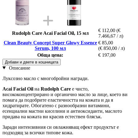
€ 112,00
(€
Rudolph Care Acai Facial Oil, 15 мл
7.466,67 / л)
Clean Beauty Concept Super Glowy Essence
€ 85,00
Serum, 100 мл
(€ 850,00 / л)
Обща цена:
€ 197,00
Добави и двете в кошницата
Описание
Луксозно масло с многобройни награди.
Acai Facial Oil
на
Rudolph Care
е чисто,
висококонцентрирано и органично масло за лице, което ви
помага да подобрите еластичността на кожата и да я
хидратирате. Обогатено с разнообразни витамини,
есенциални мастни киселини и антиоксиданти, маслото
придава на кожата ви красив естествен блясък.
Заради интензивния си овлажняващ ефект продуктът е
подходящ за всички типове кожа.