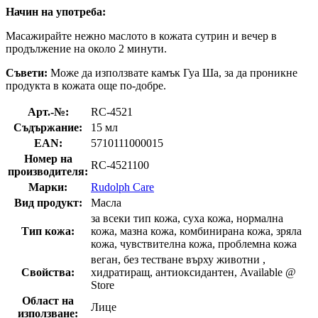
Начин на употреба:
Масажирайте нежно маслото в кожата сутрин и вечер в
продължение на около 2 минути.
Съвети:
Може да използвате камък Гуа Ша, за да проникне
продукта в кожата още по-добре.
Арт.-№:
RC-4521
Съдържание:
15 мл
EAN:
5710111000015
Номер на
RC-4521100
производителя:
Марки:
Rudolph Care
Вид продукт:
Масла
за всеки тип кожа, суха кожа, нормална
Тип кожа:
кожа, мазна кожа, комбинирана кожа, зряла
кожа, чувствителна кожа, проблемна кожа
веган, без тестване върху животни ,
Свойства:
хидратиращ, антиоксидантен, Available @
Store
Област на
Лице
използване: