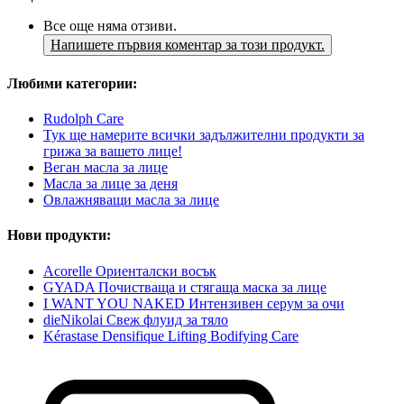
Все още няма отзиви.
Напишете първия коментар за този продукт.
Любими категории:
Rudolph Care
Тук ще намерите всички задължителни продукти за
грижа за вашето лице!
Веган масла за лице
Масла за лице за деня
Овлажняващи масла за лице
Нови продукти:
Acorelle Ориенталски восък
GYADA Почистваща и стягаща маска за лице
I WANT YOU NAKED Интензивен серум за очи
dieNikolai Свеж флуид за тяло
Kérastase Densifique Lifting Bodifying Care