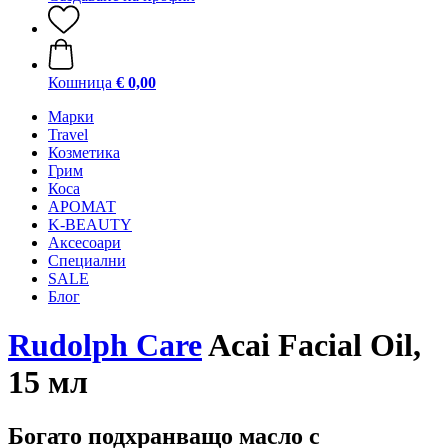
Кошница
€ 0,00
Mарки
Travel
Козметика
Грим
Коса
АРОМАТ
K-BEAUTY
Аксесоари
Специални
SALE
Блог
Rudolph Care
Acai Facial Oil,
15 мл
Богато подхранващо масло с