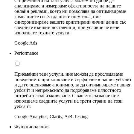
С приемането на тази услуга можем по-добре да
анализираме и измерваме ефективността на нашите
онлайн реклами, което ни позволява да оптимизираме
кампаниите си. За да постигнем това, ние
синхронизираме вашите криптирани лични данни със
следните външни доставчици, при условие че вече
използвате техните услуги:
Google Ads
Performance
Приемайки тези услуги, ние можем да проследяваме
поведението при кликване и сърфиране в нашия уебсайт
и да го оценяваме анонимно, за да оптимизираме нашия
уебсайт и непрекъснато да подобряваме цялостното
потребителско изживяване. С вашето съгласие ние
използваме следните услуги на трети страни на този
уебсайт:
Google Analytics, Clarity, A/B-Testing
Функционалност