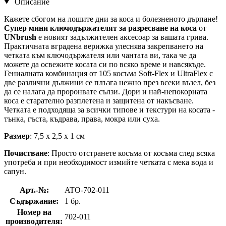
Описание
Кажете сбогом на лошите дни за коса и болезненото дърпане!
Супер мини ключодържателят за разресване на коса
от
UNbrush
е новият задължителен аксесоар за вашата грива.
Практичната вградена верижка улеснява закрепването на
четката към ключодържателя или чантата ви, така че да
можете да освежите косата си по всяко време и навсякъде.
Гениалната комбинация от 105 косъма Soft-Flex и UltraFlex с
две различни дължини се плъзга нежно през всеки възел, без
да се налага да проронвате сълзи. Дори и най-непокорната
коса е старателно разплетена и защитена от накъсване.
Четката е подходяща за всички типове и текстури на косата -
тънка, гъста, къдрава, права, мокра или суха.
Размер
: 7,5 x 2,5 x 1 см
Почистване
: Просто отстранете косъма от косъма след всяка
употреба и при необходимост измийте четката с мека вода и
сапун.
Арт.-№:
ATO-702-011
Съдържание:
1 бр.
Номер на
702-011
производителя: