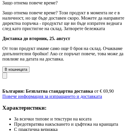
Защо отнема повече време?
Защо отнема повече време?
Този продукт в момента не е в
наличност, но ще бъде доставен скоро. Можете да направите
директна поръчка - продуктът ще ви бъде изпратен веднага
след като пристигне на склад.
Затворете бележката
Доставка до вторник, 25. август
От този продукт имаме само още 0 броя на склад. Очакваме
допълнителни бройки! Ако се поръчат повече, това може да
повлияе на датата на доставка.
В кошницата
България: Безплатна стандартна доставка
от € 69,90
Повече информация за изпращането и доставката
Характеристики:
За всички типове и текстури на косата
Предотвратява накъсването и цъфтежа на краищата
С практична верижка