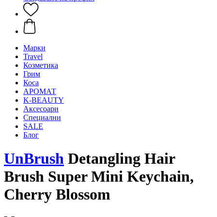
Mарки
Travel
Козметика
Грим
Коса
АРОМАТ
K-BEAUTY
Аксесоари
Специални
SALE
Блог
UnBrush
Detangling Hair
Brush Super Mini Keychain,
Cherry Blossom