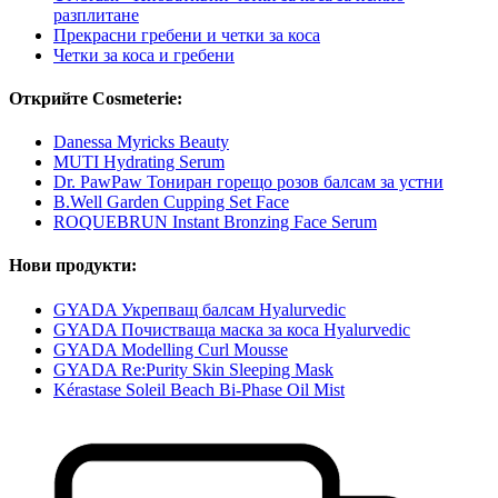
разплитане
Прекрасни гребени и четки за коса
Четки за коса и гребени
Открийте Cosmeterie:
Danessa Myricks Beauty
MUTI Hydrating Serum
Dr. PawPaw Тониран горещо розов балсам за устни
B.Well Garden Cupping Set Face
ROQUEBRUN Instant Bronzing Face Serum
Нови продукти:
GYADA Укрепващ балсам Hyalurvedic
GYADA Почистваща маска за коса Hyalurvedic
GYADA Modelling Curl Mousse
GYADA Re:Purity Skin Sleeping Mask
Kérastase Soleil Beach Bi-Phase Oil Mist