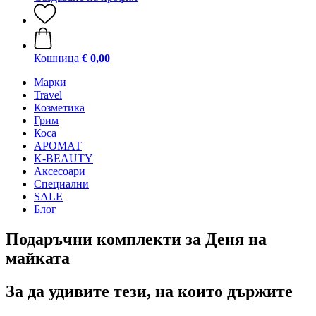
Кошница
€ 0,00
Mарки
Travel
Козметика
Грим
Коса
АРОМАТ
K-BEAUTY
Аксесоари
Специални
SALE
Блог
Подаръчни комплекти за Деня на
майката
За да удивите тези, на които държите