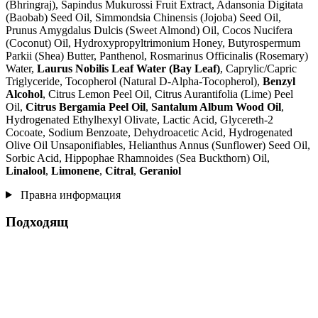
(Bhringraj), Sapindus Mukurossi Fruit Extract, Adansonia Digitata
(Baobab) Seed Oil, Simmondsia Chinensis (Jojoba) Seed Oil,
Prunus Amygdalus Dulcis (Sweet Almond) Oil, Cocos Nucifera
(Coconut) Oil, Hydroxypropyltrimonium Honey, Butyrospermum
Parkii (Shea) Butter, Panthenol, Rosmarinus Officinalis (Rosemary)
Water,
Laurus Nobilis Leaf Water (Bay Leaf)
, Caprylic/Capric
Triglyceride, Tocopherol (Natural D-Alpha-Tocopherol),
Benzyl
Alcohol
, Citrus Lemon Peel Oil, Citrus Aurantifolia (Lime) Peel
Oil,
Citrus Bergamia Peel Oil
,
Santalum Album Wood Oil
,
Hydrogenated Ethylhexyl Olivate, Lactic Acid, Glycereth-2
Cocoate, Sodium Benzoate, Dehydroacetic Acid, Hydrogenated
Olive Oil Unsaponifiables, Helianthus Annus (Sunflower) Seed Oil,
Sorbic Acid, Hippophae Rhamnoides (Sea Buckthorn) Oil,
Linalool
,
Limonene
,
Citral
,
Geraniol
Правна информация
Подходящ