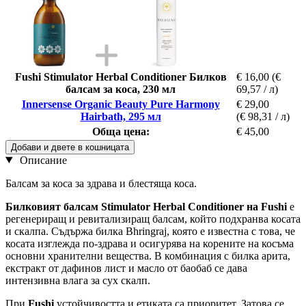
Fushi Stimulator Herbal Conditioner Билков
€ 16,00
(€
балсам за коса, 230 мл
69,57 / л)
Innersense Organic Beauty Pure Harmony
€ 29,00
Hairbath, 295 мл
(€ 98,31 / л)
Обща цена:
€ 45,00
Добави и двете в кошницата
Описание
Балсам за коса за здрава и блестяща коса.
Билковият балсам Stimulator Herbal Conditioner
на
Fushi
е
регенериращ и ревитализиращ балсам, който подхранва косата
и скалпа. Съдържа билка Bhringraj, която е известна с това, че
косата изглежда по-здрава и осигурява на корените на косъма
основни хранителни вещества. В комбинация с билка арита,
екстракт от дафинов лист и масло от баобаб се дава
интензивна влага за сух скалп.
При
Fushi
устойчивостта и етиката са приоритет. Затова се