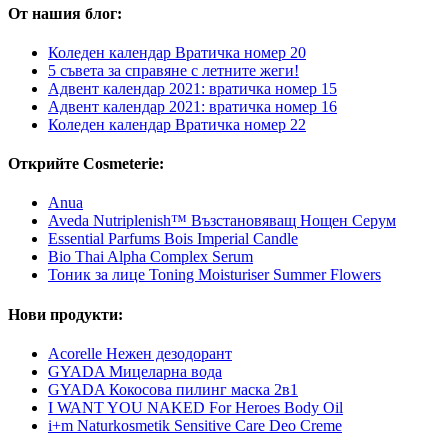
От нашия блог:
Коледен календар Вратичка номер 20
5 съвета за справяне с летните жеги!
Адвент календар 2021: вратичка номер 15
Адвент календар 2021: вратичка номер 16
Коледен календар Вратичка номер 22
Открийте Cosmeterie:
Anua
Aveda Nutriplenish™ Възстановяващ Нощен Серум
Essential Parfums Bois Imperial Candle
Bio Thai Alpha Complex Serum
Тоник за лице Toning Moisturiser Summer Flowers
Нови продукти:
Acorelle Нежен дезодорант
GYADA Мицеларна вода
GYADA Кокосова пилинг маска 2в1
I WANT YOU NAKED For Heroes Body Oil
i+m Naturkosmetik Sensitive Care Deo Creme