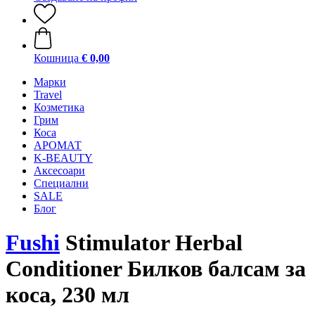
Кошница
€ 0,00
Mарки
Travel
Козметика
Грим
Коса
АРОМАТ
K-BEAUTY
Аксесоари
Специални
SALE
Блог
Fushi
Stimulator Herbal
Conditioner Билков балсам за
коса, 230 мл