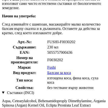
използват само чисто естествени съставки от биологичното
земеделие.
Начин на употреба:
След измивайте с шампоан, масажирайте малко количество
балсам върху скалпа и в дължината. Оставете да действа за
кратко, след което изплакнете добре.
Арт.-№:
FUSHI-F0030202
Съдържание:
230 мл
EAN:
5055757900436
Номер на
F0030202
производителя:
Марки:
Fushi
Вид продукт:
Балсам за коса
изтощена коса, фина коса, суха
Тип коса:
коса
Свойства:
без тестване върху животни
Съставки (INCI)
Aqua, Cetearylalcohol, Behenamidoproply Dimethylamine, Argania
Spinosa (Argan) Kernel Oil, Eclipta Prostrata Leaf Extract