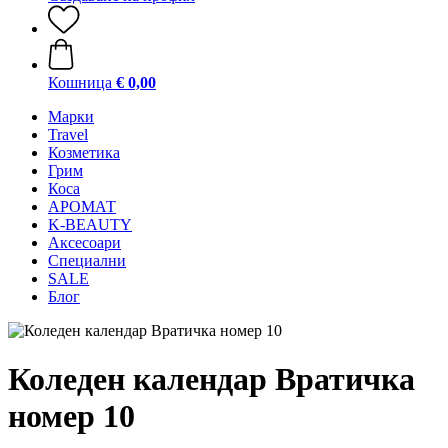
Кошница
€ 0,00
Mарки
Travel
Козметика
Грим
Коса
АРОМАТ
K-BEAUTY
Аксесоари
Специални
SALE
Блог
Коледен календар Вратичка
номер 10