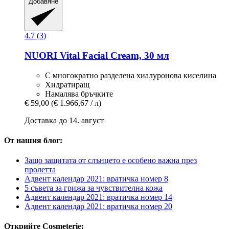
Добавяне
4.7 (3)
NUORI
Vital Facial Cream, 30 мл
С многократно разделена хиалуронова киселина
Хидратиращ
Намалява бръчките
€ 59,00
(€ 1.966,67 / л)
Доставка до 14. август
От нашия блог:
Защо защитата от слънцето е особено важна през
пролетта
Адвент календар 2021: вратичка номер 8
5 съвета за грижа за чувствителна кожа
Адвент календар 2021: вратичка номер 14
Адвент календар 2021: вратичка номер 20
Открийте Cosmeterie: