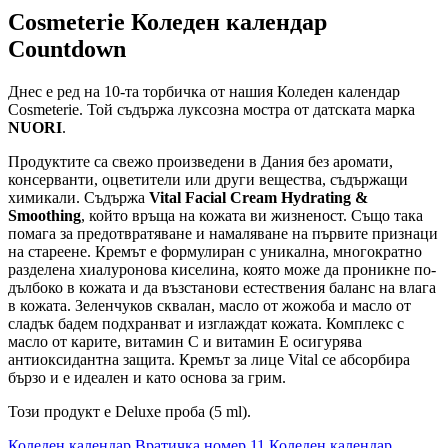
Cosmeterie Коледен календар
Countdown
Днес е ред на 10-та торбичка от нашия Коледен календар
Cosmeterie. Той съдържа луксозна мостра от датската марка
NUORI
.
Продуктите са свежо произведени в Дания без аромати,
консерванти, оцветители или други вещества, съдържащи
химикали. Съдържа
Vital Facial Cream Hydrating &
Smoothing
, който връща на кожата ви жизненост. Също така
помага за предотвратяване и намаляване на първите признаци
на стареене. Кремът е формулиран с уникална, многократно
разделена хиалуронова киселина, която може да проникне по-
дълбоко в кожата и да възстанови естествения баланс на влага
в кожата. Зеленчуков сквалан, масло от жожоба и масло от
сладък бадем подхранват и изглаждат кожата. Комплекс с
масло от карите, витамин С и витамин Е осигурява
антиоксидантна защита. Кремът за лице Vital се абсорбира
бързо и е идеален и като основа за грим.
Този продукт е Deluxe проба (5 ml).
Коледен календар Вратичка номер 11
Коледен календар