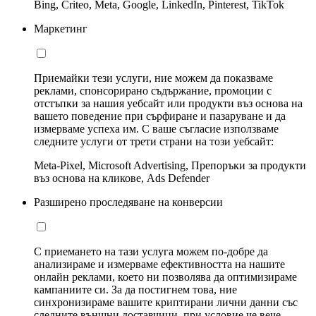
Bing, Criteo, Meta, Google, LinkedIn, Pinterest, TikTok
Маркетинг
Приемайки тези услуги, ние можем да показваме
реклами, спонсорирано съдържание, промоции с
отстъпки за нашия уебсайт или продукти въз основа на
вашето поведение при сърфиране и пазаруване и да
измерваме успеха им. С ваше съгласие използваме
следните услуги от трети страни на този уебсайт:
Meta-Pixel, Microsoft Advertising, Препоръки за продукти
въз основа на кликове, Ads Defender
Разширено проследяване на конверсии
С приемането на тази услуга можем по-добре да
анализираме и измерваме ефективността на нашите
онлайн реклами, което ни позволява да оптимизираме
кампаниите си. За да постигнем това, ние
синхронизираме вашите криптирани лични данни със
следните външни доставчици, при условие че вече