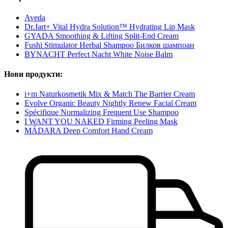
Aveda
Dr.Jart+ Vital Hydra Solution™ Hydrating Lip Mask
GYADA Smoothing & Lifting Split-End Cream
Fushi Stimulator Herbal Shampoo Билков шампоан
BYNACHT Perfect Nacht White Noise Balm
Нови продукти:
i+m Naturkosmetik Mix & Match The Barrier Cream
Evolve Organic Beauty Nightly Renew Facial Cream
Spécifique Normalizing Frequent Use Shampoo
I WANT YOU NAKED Firming Peeling Mask
MÁDARA Deep Comfort Hand Cream