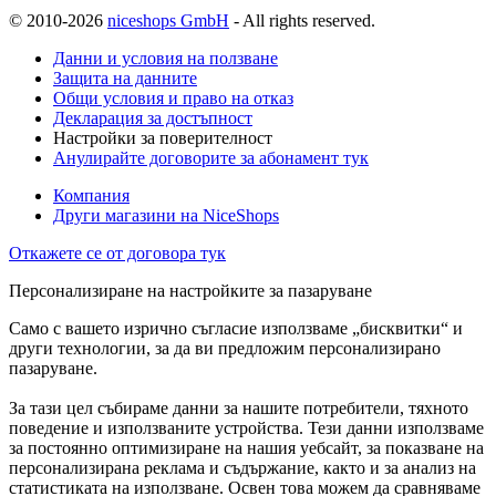
© 2010-2026
niceshops GmbH
- All rights reserved.
Данни и условия на ползване
Защита на данните
Общи условия и право на отказ
Декларация за достъпност
Настройки за поверителност
Анулирайте договорите за абонамент тук
Компания
Други магазини на NiceShops
Откажете се от договора тук
Персонализиране на настройките за пазаруване
Само с вашето изрично съгласие използваме „бисквитки“ и
други технологии, за да ви предложим персонализирано
пазаруване.
За тази цел събираме данни за нашите потребители, тяхното
поведение и използваните устройства. Тези данни използваме
за постоянно оптимизиране на нашия уебсайт, за показване на
персонализирана реклама и съдържание, както и за анализ на
статистиката на използване. Освен това можем да сравняваме