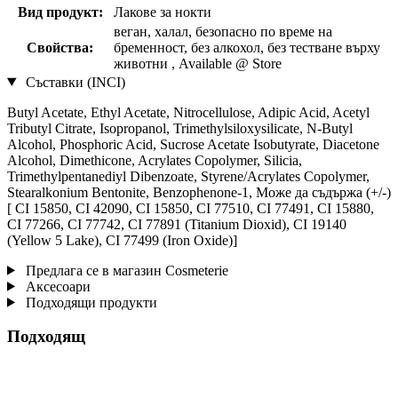
Вид продукт:
Лакове за нокти
веган, халал, безопасно по време на
Свойства:
бременност, без алкохол, без тестване върху
животни , Available @ Store
Съставки (INCI)
Butyl Acetate, Ethyl Acetate, Nitrocellulose, Adipic Acid, Acetyl
Tributyl Citrate, Isopropanol, Trimethylsiloxysilicate, N-Butyl
Alcohol, Phosphoric Acid, Sucrose Acetate Isobutyrate, Diacetone
Alcohol, Dimethicone, Acrylates Copolymer, Silicia,
Trimethylpentanediyl Dibenzoate, Styrene/Acrylates Copolymer,
Stearalkonium Bentonite, Benzophenone-1, Може да съдържа (+/-)
[ CI 15850, CI 42090, CI 15850, CI 77510, CI 77491, CI 15880,
CI 77266, CI 77742, CI 77891 (Titanium Dioxid), CI 19140
(Yellow 5 Lake), CI 77499 (Iron Oxide)]
Предлага се в магазин Cosmeterie
Аксесоари
Подходящи продукти
Подходящ