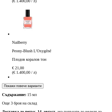
(€ 1.400,00 / л)
Nailberry
Peony-Blush L'Oxygéné
Плодов коралов тон
€ 21,00
(€ 1.400,00 / л)
Покажи повече варианти
Съдържание:
15 мл
Още 3 броя на склад
Доставка до петък, 14. август
, ако поръчате до
неделя до