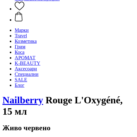
Mарки
Travel
Козметика
Грим
Коса
АРОМАТ
K-BEAUTY
Аксесоари
Специални
SALE
Блог
Nailberry
Rouge L'Oxygéné,
15 мл
Живо червено