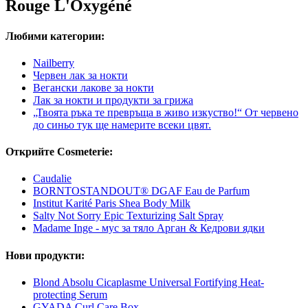
Rouge L'Oxygéné
Любими категории:
Nailberry
Червен лак за нокти
Вегански лакове за нокти
Лак за нокти и продукти за грижа
„Твоята ръка те превръща в живо изкуство!“ От червено
до синьо тук ще намерите всеки цвят.
Открийте Cosmeterie:
Caudalie
BORNTOSTANDOUT® DGAF Eau de Parfum
Institut Karité Paris Shea Body Milk
Salty Not Sorry Epic Texturizing Salt Spray
Madame Inge - мус за тяло Арган & Кедрови ядки
Нови продукти:
Blond Absolu Cicaplasme Universal Fortifying Heat-
protecting Serum
GYADA Curl Care Box