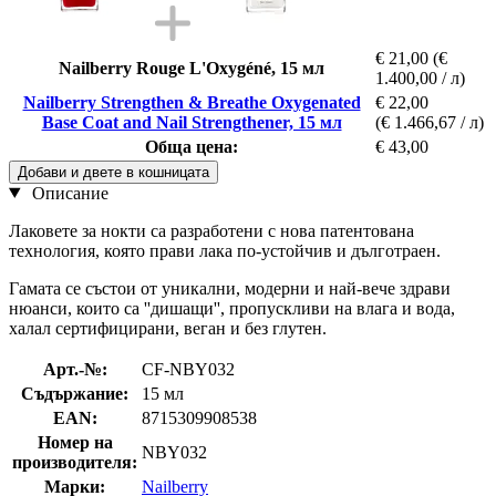
€ 21,00
(€
Nailberry Rouge L'Oxygéné, 15 мл
1.400,00 / л)
Nailberry Strengthen & Breathe Oxygenated
€ 22,00
Base Coat and Nail Strengthener, 15 мл
(€ 1.466,67 / л)
Обща цена:
€ 43,00
Добави и двете в кошницата
Описание
Лаковете за нокти са разработени с нова патентована
технология, която прави лака по-устойчив и дълготраен.
Гамата се състои от уникални, модерни и най-вече здрави
нюанси, които са ''дишащи'', пропускливи на влага и вода,
халал сертифицирани, веган и без глутен.
Арт.-№:
CF-NBY032
Съдържание:
15 мл
EAN:
8715309908538
Номер на
NBY032
производителя:
Марки:
Nailberry