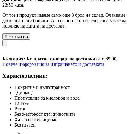
23:59 часа
.
От този продукт имаме само още 3 броя на склад. Очакваме
допълнителни бройки! Ако се поръчат повече, това може да
повлияе на датата на доставка.
В кошницата
България: Безплатна стандартна доставка
от € 69,90
Повече информация за изпращането и доставката
Характеристики:
Покритие и дълготрайност
"Дишащ"
Пропусклив за кислород и вода
12 Free
Веган
Без жестокост към животните
Халал сертифициран
Без глутен