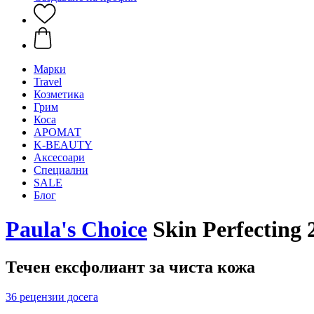
Mарки
Travel
Козметика
Грим
Коса
АРОМАТ
K-BEAUTY
Аксесоари
Специални
SALE
Блог
Paula's Choice
Skin Perfecting
Течен ексфолиант за чиста кожа
36 рецензии досега