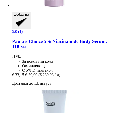
Добавяне
5.0 (1)
Paula's Choice
5% Niacinamide Body Serum,
118 мл
-15%
За всеки тип кожа
Овлажняващ
С 5% D-пантенол
€ 33,15
€ 39,00
(€ 280,93 / л)
Доставка до 13. август