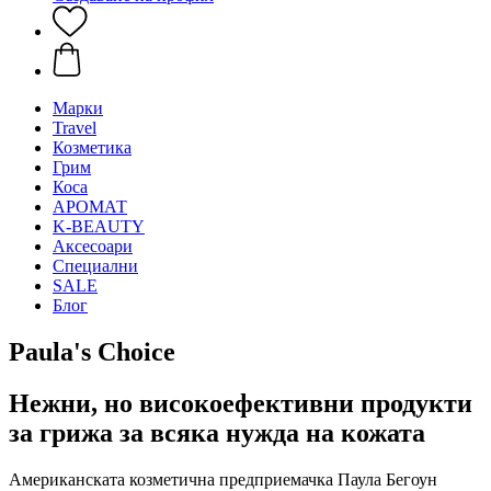
Mарки
Travel
Козметика
Грим
Коса
АРОМАТ
K-BEAUTY
Аксесоари
Специални
SALE
Блог
Paula's Choice
Нежни, но високоефективни продукти
за грижа за всяка нужда на кожата
Американската козметична предприемачка Паула Бегоун