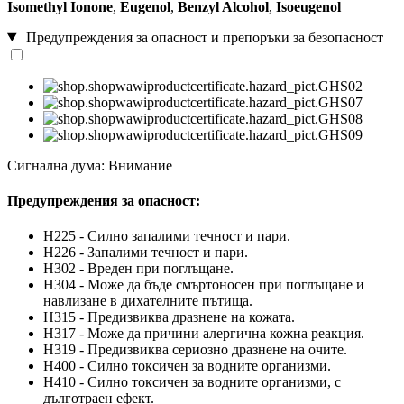
Isomethyl Ionone
,
Eugenol
,
Benzyl Alcohol
,
Isoeugenol
Предупреждения за опасност и препоръки за безопасност
Сигнална дума: Внимание
Предупреждения за опасност:
H225 - Силно запалими течност и пари.
H226 - Запалими течност и пари.
H302 - Вреден при поглъщане.
H304 - Може да бъде смъртоносен при поглъщане и
навлизане в дихателните пътища.
H315 - Предизвиква дразнене на кожата.
H317 - Може да причини алергична кожна реакция.
H319 - Предизвиква сериозно дразнене на очите.
H400 - Силно токсичен за водните организми.
H410 - Силно токсичен за водните организми, с
дълготраен ефект.