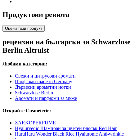
Продуктови ревюта
Оцени този продукт
рецензии на български за Schwarzlose
Berlin Altruist
Любими категории:
Свежи и цитрусови аромати
Парфюми made in Germany
Дървесни ароматни нотки
Schwarzlose Berlin
Аромати и парфюми за мъже
Открийте Cosmeterie:
ZARKOPERFUME
Hyalurvedic Шампоан за цветен блясък Red Hair
HaruHaru Wonder Black Rice Hyaluronic Anti-wrinkle