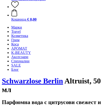
Кошница
€ 0,00
Mарки
Travel
Козметика
Грим
Коса
АРОМАТ
K-BEAUTY
Аксесоари
Специални
SALE
Блог
Schwarzlose Berlin
Altruist, 50
мл
Парфюмна вода с цитрусови свежест и