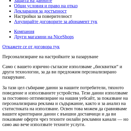
Защита на данните
Общи условия и право на отказ
Декларация за достъпност
Настройки за поверителност
Анулирайте договорите за абонамент тук
Компания
Други магазини на NiceShops
Откажете се от договора тук
Персонализиране на настройките за пазаруване
Само с вашето изрично съгласие използваме „бисквитки“ и
други технологии, за да ви предложим персонализирано
пазаруване.
За тази цел събираме данни за нашите потребители, тяхното
поведение и използваните устройства. Тези данни използваме
за постоянно оптимизиране на нашия уебсайт, за показване на
персонализирана реклама и съдържание, както и за анализ на
статистиката на използване. Освен това можем да сравняваме
вашите криптирани данни с външни доставчици и да ви
показваме оферти чрез техните онлайн рекламни канали — но
само ако вече използвате техните услуги.