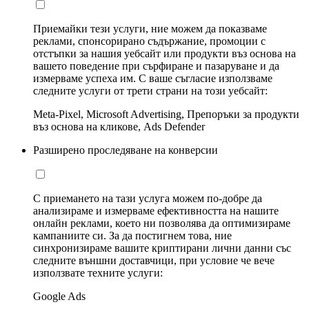
Приемайки тези услуги, ние можем да показваме
реклами, спонсорирано съдържание, промоции с
отстъпки за нашия уебсайт или продукти въз основа на
вашето поведение при сърфиране и пазаруване и да
измерваме успеха им. С ваше съгласие използваме
следните услуги от трети страни на този уебсайт:
Meta-Pixel, Microsoft Advertising, Препоръки за продукти
въз основа на кликове, Ads Defender
Разширено проследяване на конверсии
С приемането на тази услуга можем по-добре да
анализираме и измерваме ефективността на нашите
онлайн реклами, което ни позволява да оптимизираме
кампаниите си. За да постигнем това, ние
синхронизираме вашите криптирани лични данни със
следните външни доставчици, при условие че вече
използвате техните услуги:
Google Ads