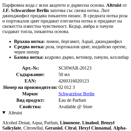
Парфюмна вода с ясни акценти и дървесна основа.
Altruist
от
J.F. Schwarzlose Berlin
започва със свежа нотка. Лют
джинджифил придава пикантен нюанс. В средната нотка роза
и портокалов цвят придават елегантна нотка и придават на
свежестта известна чувственост. Кедър, амбра и пачули
създават топла, пикантна основа.
Връхна нотка:
лимон, бергамот, Aqual, джинджифил
Средна нотка:
роза, портокалов цвят, индийско орехче,
черен пипер
Базова нотка:
кедрово дърво, ветивер, пачули, кехлибар
Арт.-№:
SCHWAR-20123
Съдържание:
50 мл
EAN:
4260316020123
Номер на производителя:
02 012 3
Марки:
Schwarzlose Berlin
Вид продукт:
Eau de Parfum
Свойства:
Available @ Store
Altruist
Alcohol Denat, Aqua, Parfum,
Limonene
,
Linalool
,
Benzyl
Salicylate
, Citronellal,
Geraniol
,
Citral
,
Hexyl Cinnamal
,
Alpha-