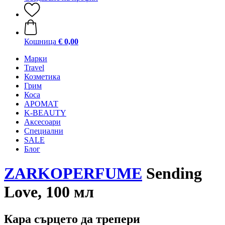
Кошница
€ 0,00
Mарки
Travel
Козметика
Грим
Коса
АРОМАТ
K-BEAUTY
Аксесоари
Специални
SALE
Блог
ZARKOPERFUME
Sending
Love, 100 мл
Кара сърцето да трепери