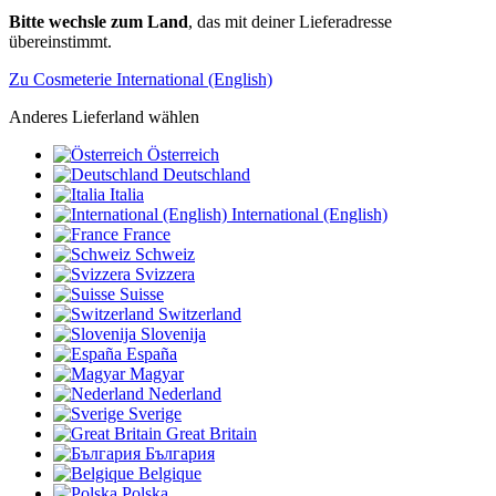
Bitte wechsle zum Land
, das mit deiner Lieferadresse
übereinstimmt.
Zu Cosmeterie International (English)
Anderes Lieferland wählen
Österreich
Deutschland
Italia
International (English)
France
Schweiz
Svizzera
Suisse
Switzerland
Slovenija
España
Magyar
Nederland
Sverige
Great Britain
България
Belgique
Polska