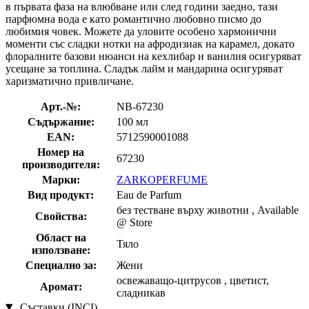
в първата фаза на влюбване или след години заедно, тази
парфюмна вода е като романтично любовно писмо до
любимия човек. Можете да уловите особено хармонични
моменти със сладки нотки на афродизиак на карамел, докато
флоралните базови нюанси на кехлибар и ванилия осигуряват
усещане за топлина. Сладък лайм и мандарина осигуряват
харизматично привличане.
Арт.-№:
NB-67230
Съдържание:
100 мл
EAN:
5712590001088
Номер на
67230
производителя:
Марки:
ZARKOPERFUME
Вид продукт:
Eau de Parfum
без тестване върху животни , Available
Свойства:
@ Store
Област на
Тяло
използване:
Специално за:
Жени
освежаващо-цитрусов , цветист,
Аромат:
сладникав
Съставки (INCI)