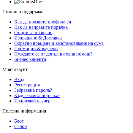
Помощ и поддръжка
Как да ползвате профила си
Как да направите поръчка
Опции за плащане
Изпращане & Доставка
Обратно връщане и възстановяване на сума
Промоции & ваучери
Нуждаете се от допълнителна помощ?
Бизнес клиенти
Моят акаунт
Вход
Регистрация
Забравена парола?
Къде е моята поръчка?
Използвай ваучер
Полезна информация
Блог
Салон