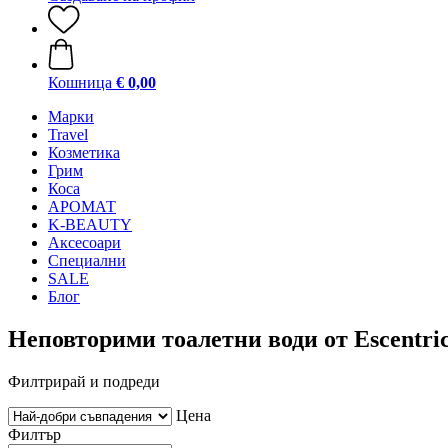
Кошница
€ 0,00
Mарки
Travel
Козметика
Грим
Коса
АРОМАТ
K-BEAUTY
Аксесоари
Специални
SALE
Блог
Неповторими тоалетни води от Escentric
Филтрирай и подреди
Цена
Филтър