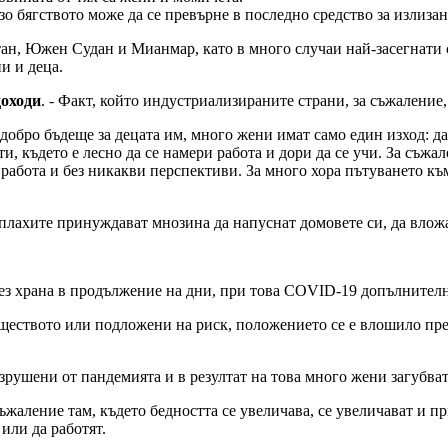
о бягството може да се превърне в последно средство за излизан
тан, Южен Судан и Мианмар, като в много случаи най-засегнати 
и и деца.
доходи
. - Факт, който индустриализираните страни, за съжаление,
-добро бъдеще за децата им, много жени имат само един изход: д
, където е лесно да се намери работа и дори да се учи. За съжале
работа и без никакви перспективи. За много хора пътуването къ
плахите принуждават мнозина да напуснат домовете си, да вложа
без храна в продължение на дни, при това COVID-19 допълнител
обществото или подложени на риск, положението се е влошило п
рушени от пандемията и в резултат на това много жени загубват
ъжаление там, където бедността се увеличава, се увеличават и пр
или да работят.