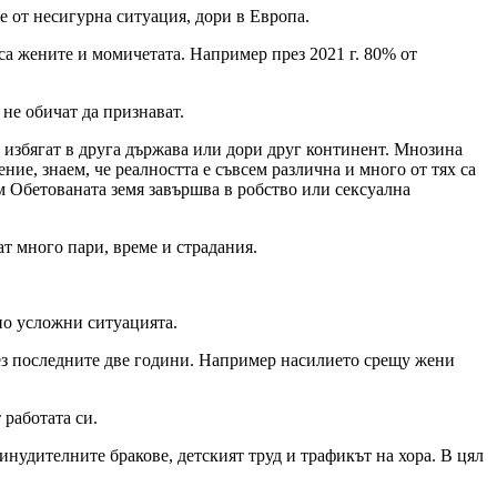
е от несигурна ситуация, дори в Европа.
са жените и момичетата. Например през 2021 г. 80% от
 не обичат да признават.
а избягат в друга държава или дори друг континент. Мнозина
ние, знаем, че реалността е съвсем различна и много от тях са
м Обетованата земя завършва в робство или сексуална
т много пари, време и страдания.
но усложни ситуацията.
рез последните две години. Например насилието срещу жени
 работата си.
инудителните бракове, детският труд и трафикът на хора. В цял