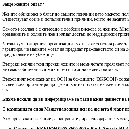
Защо жените бягат?
Жените обикновено бягат по същите причини като мъжете: пол
Съществуват обаче и допълнителни причини, които не засягат 
Самото изселване е свързано с особени рискове за жените. Мно
бременните и болните жени нямат достъп до медицински гриж
Затова хуманитарните организации тук играят основна роля: те
гарантира, че майките могат да предадат гражданството си на д
предоставяне на убежище.
Въпреки всички тези пречки жените и момичетата проявяват гол
не само собствения си живот, но и този на семействата си.
Върховният комисариат на ООН за бежанците (ВКБООН) се зан
Освен това организира програми, които помагат на жените и мо
си.
Бихме искали да ви информираме за тази важна дейност на 
С кампанията си за Международния ден на жената 8 март по
Ако проявявате желание да направите директно дарание, може
Сметка на ВКБООН 0958 3600 300 в Bank Austria, BLZ