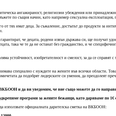
итическа ангажираност, религиозни убеждения или принадлежно
мъжете по същия начин, като например сексуална експлоатация, 
го от тях имат деца. За съжаление, достъпът до продукти за инт
и.
 гарантират, че децата, родени извън държава си, ще получат уд
ецата, така че те да не останат без гражданство, и че специфичн
яма устойчивост, изобретателност и смелост, за да се справят с 
имава специално с нуждите на жените във всички области. Това
мичетата да подобрят лидерските си умения, да преодолеят преч
ВКБООН и да ви уведомим, че вие също можете да го направи
дкрепяме програми за жените бежанци, като даряваме по 1€ 
 да използвате официалната дарителска сметка на ВКБООН:
 12000