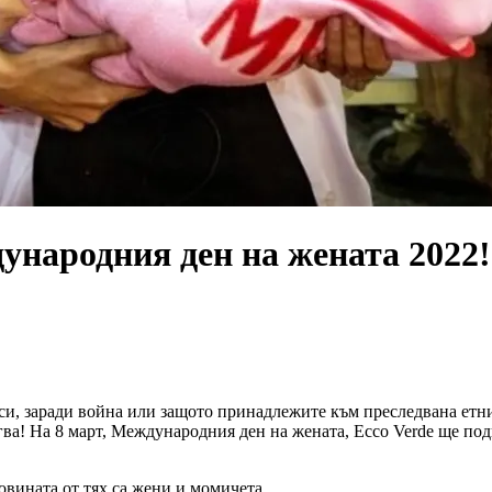
ународния ден на жената 2022!
си, заради война или защото принадлежите към преследвана етнич
егва! На 8 март, Международния ден на жената, Ecco Verde ще 
овината от тях са жени и момичета.