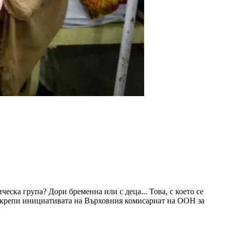
еска група? Дори бременна или с деца... Това, с което се
подкрепи инициативата на Върховния комисариат на ООН за