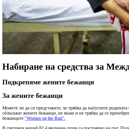
Набиране на средства за Межд
Подкрепяме жените бежанци
За жените бежанци
Можете ли да си представите, че трябва да напуснете родината 
сблъскват жените бежанци, не може и не трябва да се пренебр
бежанците
"Women on the Run".
В световен мащаб 82,4 милиона души са постоянно на път. Пол