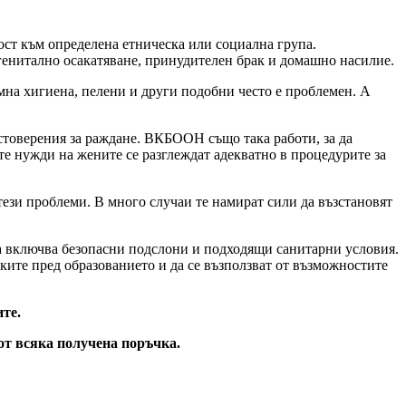
ст към определена етническа или социална група.
генитално осакатяване, принудителен брак и домашно насилие.
имна хигиена, пелени и други подобни често е проблемен. А
остоверения за раждане. ВКБООН също така работи, за да
ите нужди на жените се разглеждат адекватно в процедурите за
тези проблеми. В много случаи те намират сили да възстановят
 включва безопасни подслони и подходящи санитарни условия.
ките пред образованието и да се възползват от възможностите
те.
от всяка получена поръчка.