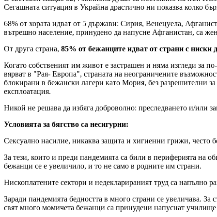
Сегашната ситуация в Украйна драстично ни показва колко бърз
68% от хората идват от 5 държави: Сирия, Венецуела, Афганис
вътрешно население, принудено да напусне Афганистан, са жен
От друга страна,
85% от бежанците идват от страни с ниски 
Когато собственият им живот е застрашен и няма изгледи за по
вярват в "Рая- Европа", страната на неограничените възможности
блокирани в бежански лагери като Мория, без разрешителни за 
експлоатация.
Никой не решава да избяга доброволно: преследването и/или за
Условията за бягство са несигурни:
Сексуално насилие, никаква защита и хигиенни грижи, често 
За тези, които и преди пандемията са били в периферията на 
бежанци се е увеличило, и то не само в родните им страни.
Нископлатените сектори и недекларираният труд са напълно раз
Заради пандемията бедността в много страни се увеличава. За с
свят много момичета бежанци са принудени напуснат училище 