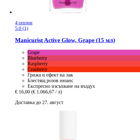
4 опции
5.0 (1)
Manicurist
Active Glow, Grape (15 мл)
Grape
Blueberry
Raspberry
Cranberry
Грижа и ефект на лак
Блестящ розов нюанс
Експресно изсъхване на въздух
€ 16,00
(€ 1.066,67 / л)
Доставка до 27. август