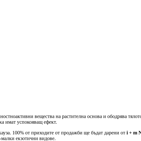
ностноактивни вещества на растителна основа и ободрява тялото
йка имат успокояващ ефект.
 кауза. 100% от приходите от продажби ще бъдат дарени от
i + m 
о-малки екзотични видове.