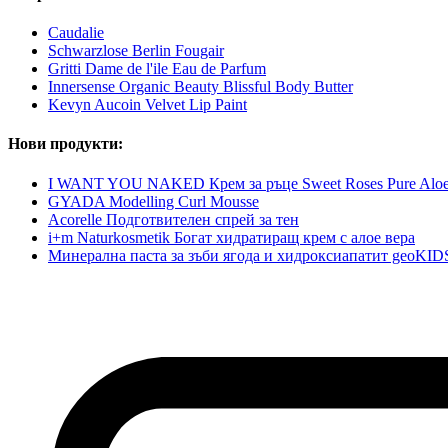
Caudalie
Schwarzlose Berlin Fougair
Gritti Dame de l'ile Eau de Parfum
Innersense Organic Beauty Blissful Body Butter
Kevyn Aucoin Velvet Lip Paint
Нови продукти:
I WANT YOU NAKED Крем за ръце Sweet Roses Pure Alo
GYADA Modelling Curl Mousse
Acorelle Подготвителен спрей за тен
i+m Naturkosmetik Богат хидратиращ крем с алое вера
Минерална паста за зъби ягода и хидроксиапатит geoKID