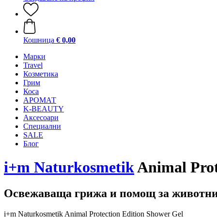
Кошница
€ 0,00
Mарки
Travel
Козметика
Грим
Коса
АРОМАТ
K-BEAUTY
Аксесоари
Специални
SALE
Блог
i+m Naturkosmetik
Animal Prot
Освежаваща грижа и помощ за животн
i+m Naturkosmetik Animal Protection Edition Shower Gel