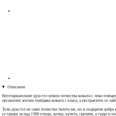
Описание
Вегетарианският душ гел нежно почиства кожата с леки повърх
органичен зехтин снабдява кожата с влага, а екстрактите от ла
Този душ гел не само почиства тялото ви, но и подкрепя добра
се грижи за над 1300 птици, котки, кучета, гризачи, а също и п