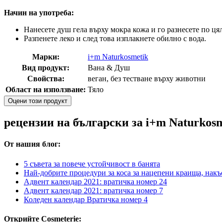
Начин на употреба:
Нанесете душ гела върху мокра кожа и го разнесете по цял
Разпенете леко и след това изплакнете обилно с вода.
Марки:
i+m Naturkosmetik
Вид продукт:
Вана & Душ
Свойства:
веган, без тестване върху животни
Област на използване:
Тяло
Оцени този продукт
рецензии на български за i+m Naturkosme
От нашия блог:
5 съвета за повече устойчивост в банята
Най-добрите процедури за коса за нацепени краища, накъ
Адвент календар 2021: вратичка номер 24
Адвент календар 2021: вратичка номер 7
Коледен календар Вратичка номер 4
Открийте Cosmeterie: