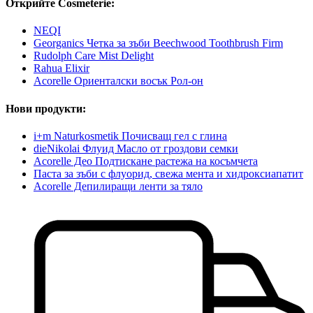
Открийте Cosmeterie:
NEQI
Georganics Четка за зъби Beechwood Toothbrush Firm
Rudolph Care Mist Delight
Rahua Elixir
Acorelle Ориенталски восък Рол-он
Нови продукти:
i+m Naturkosmetik Почисващ гел с глина
dieNikolai Флуид Масло от гроздови семки
Acorelle Део Подтискане растежа на косъмчета
Паста за зъби с флуорид, свежа мента и хидроксиапатит
Acorelle Депилиращи ленти за тяло