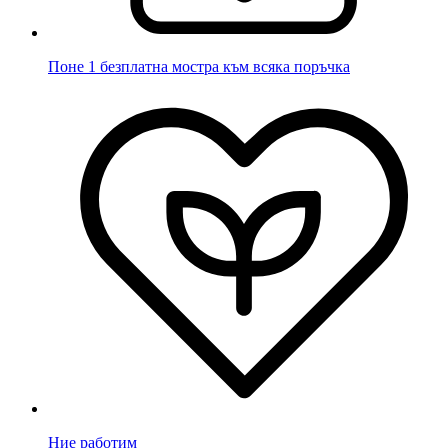
Поне 1 безплатна мостра към всяка поръчка
Ние работим