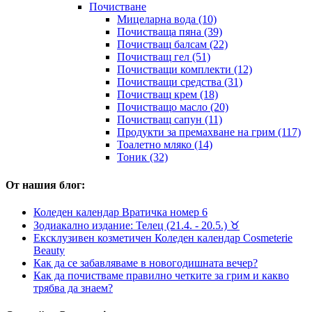
Почистване
Мицеларна вода (10)
Почистваща пяна (39)
Почистващ балсам (22)
Почистващ гел (51)
Почистващи комплекти (12)
Почистващи средства (31)
Почистващ крем (18)
Почистващо масло (20)
Почистващ сапун (11)
Продукти за премахване на грим (117)
Тоалетно мляко (14)
Тоник (32)
От нашия блог:
Коледен календар Вратичка номер 6
Зодиакално издание: Телец (21.4. - 20.5.) ♉︎
Ексклузивен козметичен Коледен календар Cosmeterie
Beauty
Как да се забавляваме в новогодишната вечер?
Как да почистваме правилно четките за грим и какво
трябва да знаем?