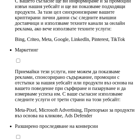
С вашето съгласие ще ви информираме и за промоции
извън нашия уебсайт и ще ви показваме подходящи
продукти. За тази цел синхронизираме вашите
криптирани лични данни със следните външни
доставчици и използваме техните канали за онлайн
реклама, ако вече използвате техните услуги:
Bing, Criteo, Meta, Google, LinkedIn, Pinterest, TikTok
Маркетинг
Приемайки тези услуги, ние можем да показваме
реклами, спонсорирано съдържание, промоции с
отстъпки за нашия уебсайт или продукти въз основа на
вашето поведение при сърфиране и пазаруване и да
измерваме успеха им. С ваше съгласие използваме
следните услуги от трети страни на този уебсайт:
Meta-Pixel, Microsoft Advertising, Препоръки за продукти
въз основа на кликове, Ads Defender
Разширено проследяване на конверсии