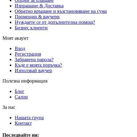
Опции за плащане
Изпращане & Доставка
Обратно връщане и възстановяване на сума
Промоции & ваучери
Нуждаете се от допълнителна помощ?
Бизнес клиенти
Моят акаунт
Вход
Регистрация
Забравена парола?
Къде е моята поръчка?
Използвай ваучер
Полезна информация
Блог
Салон
За нас
Нашата група
Контакт
Последвайте ни: