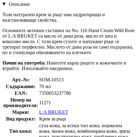
Описание
Този натурален крем за ръце има хидратиращи и
възстановяващи свойства.
Основните активни съставки на No. 116 Hand Cream Wild Rose
от L:A BRUKET са масло от дива роза, масло от шеа и
кокосово масло. С този крем сухите и напукани ръце се
третират перфектно. Маслото от дива роза не само подхранва,
но и стимулира обновяването на клетките.
Начин на употреба:
Нанесете върху ръцете и кожичките и
втрийте. Използвайте ежедневно.
Арт.-№:
SOM-10513
Съдържание:
70 мл
EAN:
7350053237780
Номер на
11271
производителя:
Марки:
L:A BRUKET
Вид продукт:
Крем за ръце
суха кожа, за всеки тип кожа, нормална
Тип кожа:
кожа, мазна кожа, комбинирана кожа, зряла
кожа, чувствителна кожа, проблемна кожа