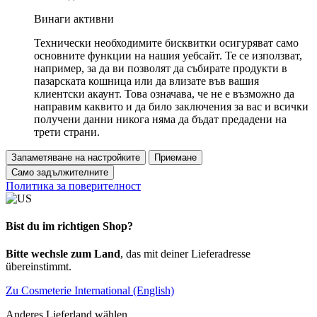
Винаги активни
Технически необходимите бисквитки осигуряват само
основните функции на нашия уебсайт. Те се използват,
например, за да ви позволят да събирате продукти в
пазарската кошница или да влизате във вашия
клиентски акаунт. Това означава, че не е възможно да
направим каквито и да било заключения за вас и всички
получени данни никога няма да бъдат предадени на
трети страни.
Запаметяване на настройките
Приемане
Само задължителните
Политика за поверителност
Bist du im richtigen Shop?
Bitte wechsle zum Land
, das mit deiner Lieferadresse
übereinstimmt.
Zu Cosmeterie International (English)
Anderes Lieferland wählen