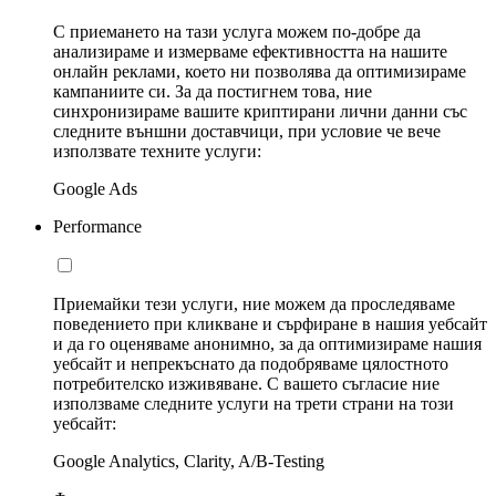
С приемането на тази услуга можем по-добре да
анализираме и измерваме ефективността на нашите
онлайн реклами, което ни позволява да оптимизираме
кампаниите си. За да постигнем това, ние
синхронизираме вашите криптирани лични данни със
следните външни доставчици, при условие че вече
използвате техните услуги:
Google Ads
Performance
Приемайки тези услуги, ние можем да проследяваме
поведението при кликване и сърфиране в нашия уебсайт
и да го оценяваме анонимно, за да оптимизираме нашия
уебсайт и непрекъснато да подобряваме цялостното
потребителско изживяване. С вашето съгласие ние
използваме следните услуги на трети страни на този
уебсайт:
Google Analytics, Clarity, A/B-Testing