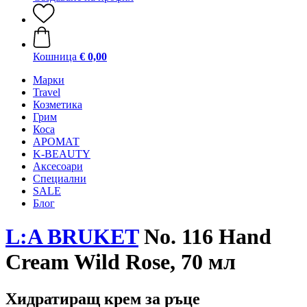
Кошница
€ 0,00
Mарки
Travel
Козметика
Грим
Коса
АРОМАТ
K-BEAUTY
Аксесоари
Специални
SALE
Блог
L:A BRUKET
No. 116 Hand
Cream Wild Rose, 70 мл
Хидратиращ крем за ръце