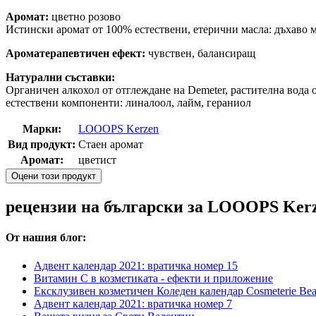
Аромат:
цветно розово
Истински аромат от 100% естествени, етерични масла: дъхаво 
Ароматерапевтичен ефект:
чувствен, балансиращ
Натурални съставки:
Органичен алкохол от отглеждане на Demeter, растителна вода 
естествени компоненти: линалоол, лайм, гераниол
Марки:
LOOOPS Kerzen
Вид продукт:
Стаен аромат
Аромат:
цветист
Оцени този продукт
рецензии на български за LOOOPS Kerz
От нашия блог:
Адвент календар 2021: вратичка номер 15
Витамин С в козметиката - ефекти и приложение
Ексклузивен козметичен Коледен календар Cosmeterie Bea
Адвент календар 2021: вратичка номер 7