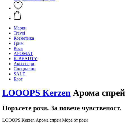
Mарки
Travel
Козметика
Грим
Коса
АРОМАТ
K-BEAUTY
Аксесоари
Специални
SALE
Блог
LOOOPS Kerzen
Арома спрей 
Поръсете рози. За повече чувственост.
LOOOPS Kerzen Арома спрей Море от рози