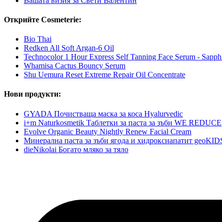
Вашата визия за Свети Валентин
Открийте Cosmeterie:
Bio Thai
Redken All Soft Argan-6 Oil
Technocolor 1 Hour Express Self Tanning Face Serum - Sapph
Whamisa Cactus Bouncy Serum
Shu Uemura Reset Extreme Repair Oil Concentrate
Нови продукти:
GYADA Почистваща маска за коса Hyalurvedic
i+m Naturkosmetik Таблетки за паста за зъби WE REDUCE
Evolve Organic Beauty Nightly Renew Facial Cream
Минерална паста за зъби ягода и хидроксиапатит geoKID
dieNikolai Богато мляко за тяло