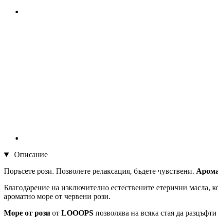
Описание
Поръсете рози. Позволете релаксация, бъдете чувствени.
Арома
Благодарение на изключително естествените етерични масла, к
ароматно море от червени рози.
Море
от рози
от
LOOOPS
позволява на всяка стая да разцъфти