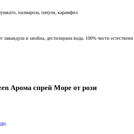
мушкато, палмароза, пачули, карамфил
от лавандула и хвойна, дестилирана вода, 100% чисти естествени
en Арома спрей Море от рози
uty