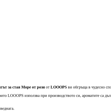
тът за стая Море от рози
от
LOOOPS
ви обгръща в чудесно сп
оито LOOOPS използва при производството си, ароматите са дълг
 веднага.