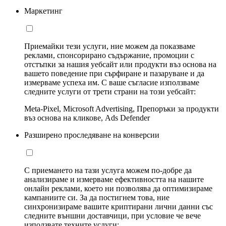
Маркетинг
Приемайки тези услуги, ние можем да показваме
реклами, спонсорирано съдържание, промоции с
отстъпки за нашия уебсайт или продукти въз основа на
вашето поведение при сърфиране и пазаруване и да
измерваме успеха им. С ваше съгласие използваме
следните услуги от трети страни на този уебсайт:
Meta-Pixel, Microsoft Advertising, Препоръки за продукти
въз основа на кликове, Ads Defender
Разширено проследяване на конверсии
С приемането на тази услуга можем по-добре да
анализираме и измерваме ефективността на нашите
онлайн реклами, което ни позволява да оптимизираме
кампаниите си. За да постигнем това, ние
синхронизираме вашите криптирани лични данни със
следните външни доставчици, при условие че вече
използвате техните услуги: