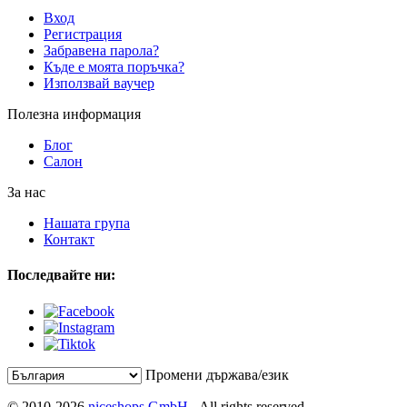
Вход
Регистрация
Забравена парола?
Къде е моята поръчка?
Използвай ваучер
Полезна информация
Блог
Салон
За нас
Нашата група
Контакт
Последвайте ни:
Промени държава/език
© 2010-2026
niceshops GmbH
- All rights reserved.