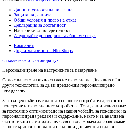
Данни и условия на ползване
Защита на данните
Общи условия и право на отказ
Декларация за достъпност
Настройки за поверителност
Анулирайте договорите за абонамент тук
Компания
Други магазини на NiceShops
Откажете се от договора тук
Персонализиране на настройките за пазаруване
Само с вашето изрично съгласие използваме „бисквитки“ и
други технологии, за да ви предложим персонализирано
пазаруване.
За тази цел събираме данни за нашите потребители, тяхното
поведение и използваните устройства. Тези данни използваме
за постоянно оптимизиране на нашия уебсайт, за показване на
персонализирана реклама и съдържание, както и за анализ на
статистиката на използване. Освен това можем да сравняваме
вашите криптирани данни с външни доставчици и да ви