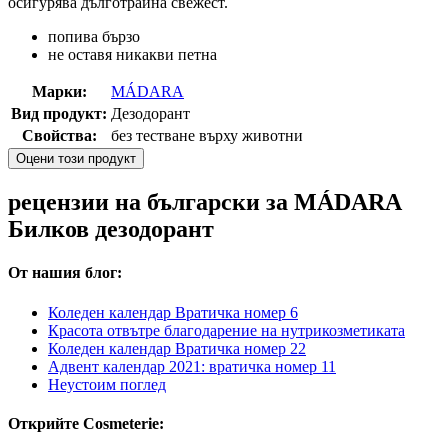
осигурява дълготрайна свежест.
попива бързо
не оставя никакви петна
Марки:
MÁDARA
Вид продукт:
Дезодорант
Свойства:
без тестване върху животни
Оцени този продукт
рецензии на български за MÁDARA
Билков дезодорант
От нашия блог:
Коледен календар Вратичка номер 6
Красота отвътре благодарение на нутрикозметиката
Коледен календар Вратичка номер 22
Адвент календар 2021: вратичка номер 11
Неустоим поглед
Открийте Cosmeterie: