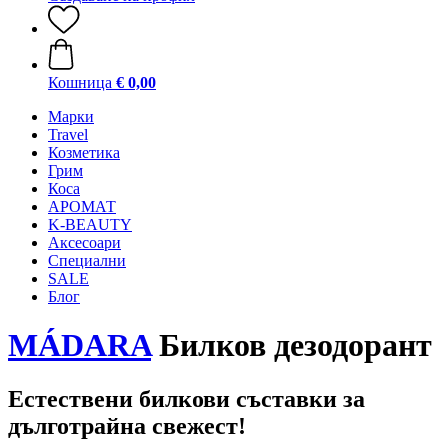
Кошница
€ 0,00
Mарки
Travel
Козметика
Грим
Коса
АРОМАТ
K-BEAUTY
Аксесоари
Специални
SALE
Блог
MÁDARA
Билков дезодорант
Естествени билкови съставки за
дълготрайна свежест!