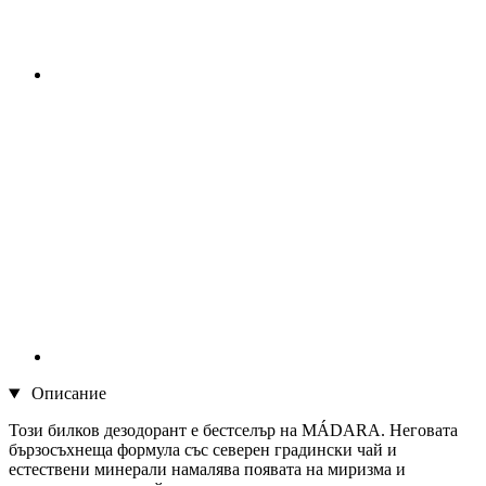
Описание
Този билков дезодорант е бестселър на MÁDARA. Неговата
бързосъхнеща формула със северен градински чай и
естествени минерали намалява появата на миризма и