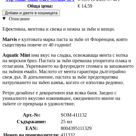
Обща цена:
€ 14,59
Добави и двете в кошницата
Описание
Ефективна, ментова и свежа и нежна за зъби и венци.
Marvis
е култовата марка паста за зъби от Флоренция, която
съществува повече от 40 години!
Aquatic Mint
има вкус на сладка, освежаваща мента с нотка
на морския бриз. Пастата за зъби премахва упоритата плака и
отлагания. Укрепването на флуоридите спомага за запазването
на зъбния емайл. Маслото от мента гарантира дълготрайно
свеж дъх. В допълнение, пастата за зъби предотвратява
натрупването на зъбен камък, когато се използва редовно.
Ретро дизайнът е декоративен във всяка баня. Заедно с
уникалното вкусово изживяване, ежедневното миене на
зъбите се превръща в удоволствие.
Арт.-№:
SOM-411132
Съдържание:
25 мл
EAN:
8004395111329
Номер на производителя:
411332