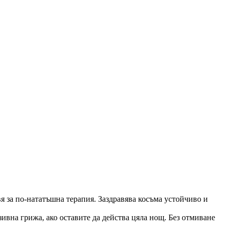
вя за по-нататъшна терапия. Заздравява косъма устойчиво и
ивна грижа, ако оставите да действа цяла нощ. Без отмиване