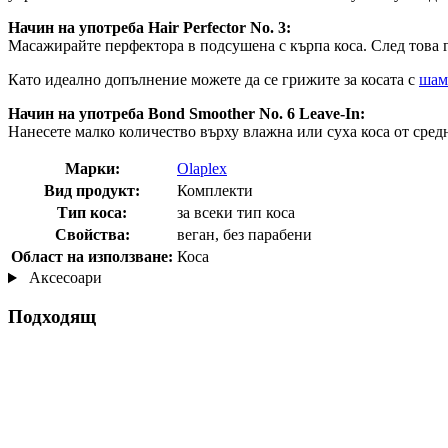
Начин на употреба Hair Perfector No. 3:
Масажирайте перфектора в подсушена с кърпа коса. След това г
Като идеално допълнение можете да се грижите за косата с
шам
Начин на употреба Bond Smoother No. 6 Leave-In:
Нанесете малко количество върху влажна или суха коса от сред
Марки:
Olaplex
Вид продукт:
Комплекти
Тип коса:
за всеки тип коса
Свойства:
веган, без парабени
Област на използване:
Коса
Аксесоари
Подходящ