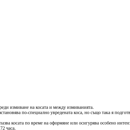
реди измиване на косата и между измиванията.
зстановява по-специално увредената коса, но също така я подгот
азва косата по време на оформяне или осигурява особено интенз
72 часа.