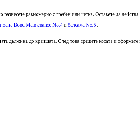
о разнесете равномерно с гребен или четка. Оставете да действа
поана Bond Maintenance No.4
и
балсама No.5
.
ната дължина до краищата. След това срешете косата и оформете