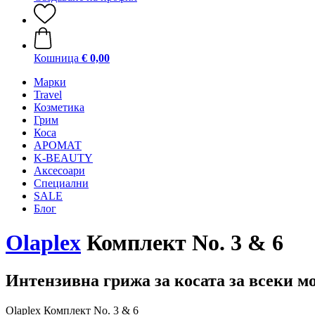
Кошница
€ 0,00
Mарки
Travel
Козметика
Грим
Коса
АРОМАТ
K-BEAUTY
Аксесоари
Специални
SALE
Блог
Olaplex
Комплект No. 3 & 6
Интензивна грижа за косата за всеки м
Olaplex Комплект No. 3 & 6