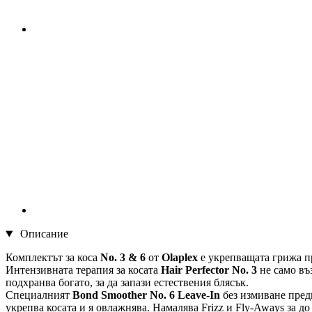
Описание
Комплектът за коса
No. 3 & 6
от
Olaplex
е укрепващата грижа п
Интензивната терапия за косата
Hair Perfector No. 3
не само въ
подхранва богато, за да запази естествения блясък.
Специалният
Bond Smoother No. 6 Leave-In
без измиване предп
укрепва косата и я овлажнява. Намалява Frizz и Fly-Aways за до 