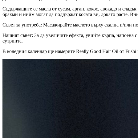
Съдържащите се масла от сусам, арган, кокос, авокадо и сладъ
брахми и нийм могат да поддържат косата ви, докато расте. Вн
Съвет за употреба: Масажирайте маслото върху скалпа и/или по
Нашият съвет: За да увеличите ефекта, увийте кърпа, напоена с
сутринта.
В коледния календар ще намерите Really Good Hair Oil от Fushi в