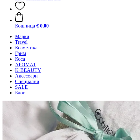
Кошница
€ 0,00
Mарки
Travel
Козметика
Грим
Коса
АРОМАТ
K-BEAUTY
Аксесоари
Специални
SALE
Блог