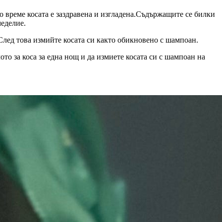
то време косата е заздравена и изгладена.Съдържащите се билки
меделие.
След това измийте косата си както обикновено с шампоан.
ото за коса за една нощ и да измиете косата си с шампоан на