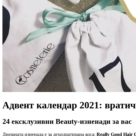
Адвент календар 2021: вратич
24 ексклузивни Beauty-изненади за вас
Днешната изненада е за дехидратирана коса:
Really Good Hair 