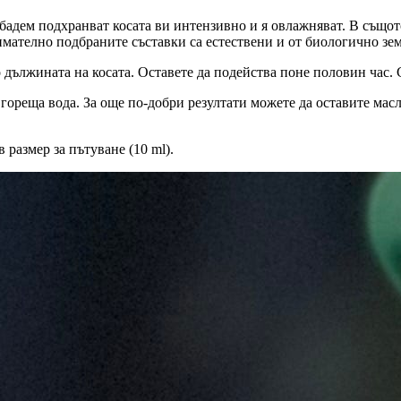
к бадем подхранват косата ви интензивно и я овлажняват. В също
имателно подбраните съставки са естествени и от биологично зе
 дължината на косата. Оставете да подейства поне половин час. 
 гореща вода. За още по-добри резултати можете да оставите масл
 размер за пътуване (10 ml).