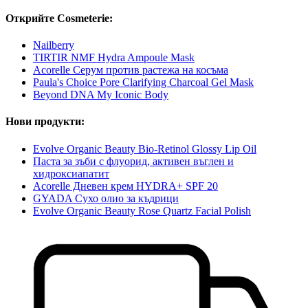
Открийте Cosmeterie:
Nailberry
TIRTIR NMF Hydra Ampoule Mask
Acorelle Серум против растежа на косъма
Paula's Choice Pore Clarifying Charcoal Gel Mask
Beyond DNA My Iconic Body
Нови продукти:
Evolve Organic Beauty Bio-Retinol Glossy Lip Oil
Паста за зъби с флуорид, активен въглен и
хидроксиапатит
Acorelle Дневен крем HYDRA+ SPF 20
GYADA Сухо олио за къдрици
Evolve Organic Beauty Rose Quartz Facial Polish