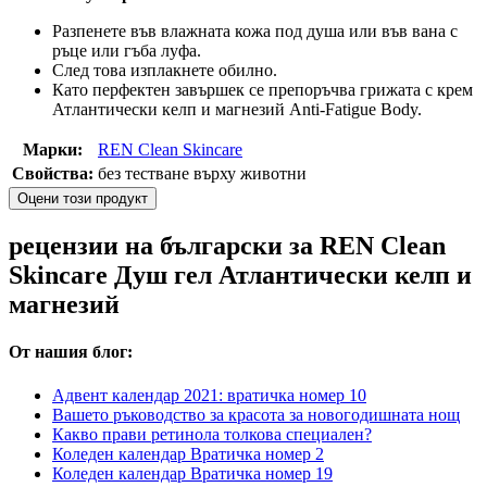
Разпенете във влажната кожа под душа или във вана с
ръце или гъба луфа.
След това изплакнете обилно.
Като перфектен завършек се препоръчва грижата с крем
Атлантически келп и магнезий Anti-Fatigue Body.
Марки:
REN Clean Skincare
Свойства:
без тестване върху животни
Оцени този продукт
рецензии на български за REN Clean
Skincare Душ гел Атлантически келп и
магнезий
От нашия блог:
Адвент календар 2021: вратичка номер 10
Вашето ръководство за красота за новогодишната нощ
Какво прави ретинола толкова специален?
Коледен календар Вратичка номер 2
Коледен календар Вратичка номер 19