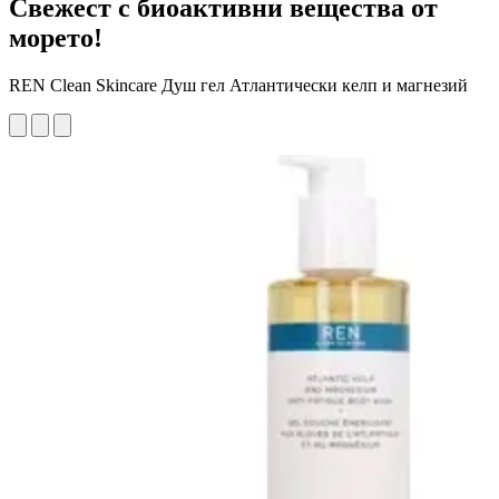
Свежест с биоактивни вещества от
морето!
REN Clean Skincare Душ гел Атлантически келп и магнезий