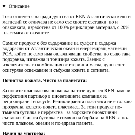
Описание
Този отличен с награди душ гел от REN Атлантически келп и
магнезий се отличава не само със своите съставки, но и
опаковката, изработена от 100% рециклиран материал, с 20%
пластмаса от океаните.
Самият продукт е без съдържание на сулфат и съдържа
водорасли от Атлантическия океан и енергезиращ магнезий
PCA, който не само има овлажняващи свойства, но също така
подхранва, изглажда и тонизира кожата. Заедно с
изключителната комбинация от етерични масла, душ гелът
осигурява освежаване и събужда кожата и сетивата.
Почиства кожата. Чисто за планетата:
За новите пластмасова опаковка на този душ гел REN намери
перфектния партньор в иновативната компания за
рециклиране Terracycle. Рециклираната пластмаса не е толкова
прозрачна, колкото новата пластмаса. За този продукт по-
тъмната бутилка е перфектна - за морските биоактивни
съставки. Сивата бутилка е символ на борбата на REN за по-
чисти плажове, океани и по-здрава планета.
Начин на употреба: