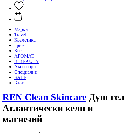
Mарки
Travel
Козметика
Грим
Коса
АРОМАТ
K-BEAUTY
Аксесоари
Специални
SALE
Блог
REN Clean Skincare
Душ гел
Атлантически келп и
магнезий