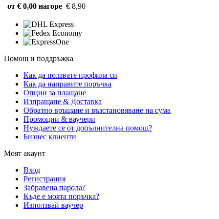
от € 0,00 нагоре
€ 8,90
Помощ и поддръжка
Как да ползвате профила си
Как да направите поръчка
Опции за плащане
Изпращане & Доставка
Обратно връщане и възстановяване на сума
Промоции & ваучери
Нуждаете се от допълнителна помощ?
Бизнес клиенти
Моят акаунт
Вход
Регистрация
Забравена парола?
Къде е моята поръчка?
Използвай ваучер