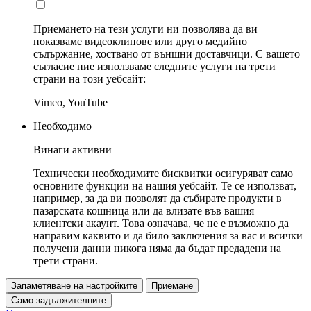
Приемането на тези услуги ни позволява да ви
показваме видеоклипове или друго медийно
съдържание, хоствано от външни доставчици. С вашето
съгласие ние използваме следните услуги на трети
страни на този уебсайт:
Vimeo, YouTube
Необходимо
Винаги активни
Технически необходимите бисквитки осигуряват само
основните функции на нашия уебсайт. Те се използват,
например, за да ви позволят да събирате продукти в
пазарската кошница или да влизате във вашия
клиентски акаунт. Това означава, че не е възможно да
направим каквито и да било заключения за вас и всички
получени данни никога няма да бъдат предадени на
трети страни.
Запаметяване на настройките
Приемане
Само задължителните