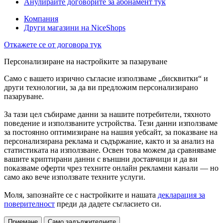
Анулирайте договорите за абонамент тук
Компания
Други магазини на NiceShops
Откажете се от договора тук
Персонализиране на настройките за пазаруване
Само с вашето изрично съгласие използваме „бисквитки“ и
други технологии, за да ви предложим персонализирано
пазаруване.
За тази цел събираме данни за нашите потребители, тяхното
поведение и използваните устройства. Тези данни използваме
за постоянно оптимизиране на нашия уебсайт, за показване на
персонализирана реклама и съдържание, както и за анализ на
статистиката на използване. Освен това можем да сравняваме
вашите криптирани данни с външни доставчици и да ви
показваме оферти чрез техните онлайн рекламни канали — но
само ако вече използвате техните услуги.
Моля, запознайте се с настройките и нашата
декларация за
поверителност
преди да дадете съгласието си.
Приемане
Само задължителните