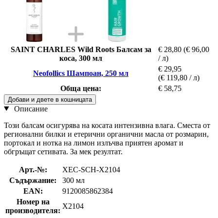
SAINT CHARLES Wild Roots Балсам за
€ 28,80
(€ 96,00
коса, 300 мл
/ л)
€ 29,95
Neofollics Шампоан, 250 мл
(€ 119,80 / л)
Обща цена:
€ 58,75
Добави и двете в кошницата
Описание
Този балсам осигурява на косата интензивна влага. Сместа от
регионални билки и етерични органични масла от розмарин,
портокал и нотка на лимон излъчва приятен аромат и
обгръщат сетивата. За мек резултат.
Арт.-№:
XEC-SCH-X2104
Съдържание:
300 мл
EAN:
9120085862384
Номер на
X2104
производителя: