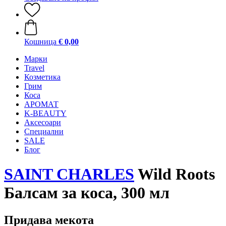
Кошница
€ 0,00
Mарки
Travel
Козметика
Грим
Коса
АРОМАТ
K-BEAUTY
Аксесоари
Специални
SALE
Блог
SAINT CHARLES
Wild Roots
Балсам за коса, 300 мл
Придава мекота