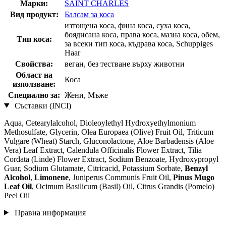
Марки:
SAINT CHARLES
Вид продукт:
Балсам за коса
изтощена коса, фина коса, суха коса,
боядисана коса, права коса, мазна коса, обем,
Тип коса:
за всеки тип коса, къдрава коса, Schuppiges
Haar
Свойства:
веган, без тестване върху животни
Област на
Коса
използване:
Специално за:
Жени, Мъже
Съставки (INCI)
Aqua, Cetearylalcohol, Dioleoylethyl Hydroxyethylmonium
Methosulfate, Glycerin, Olea Europaea (Olive) Fruit Oil, Triticum
Vulgare (Wheat) Starch, Gluconolactone, Aloe Barbadensis (Aloe
Vera) Leaf Extract, Calendula Officinalis Flower Extract, Tilia
Cordata (Linde) Flower Extract, Sodium Benzoate, Hydroxypropyl
Guar, Sodium Glutamate, Citricacid, Potassium Sorbate,
Benzyl
Alcohol
,
Limonene
, Juniperus Communis Fruit Oil,
Pinus Mugo
Leaf Oil
, Ocimum Basilicum (Basil) Oil, Citrus Grandis (Pomelo)
Peel Oil
Правна информация