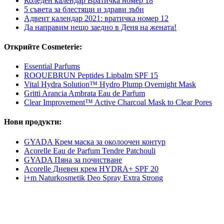
Коледен календар Вратичка номер 18
5 съвета за блестящи и здрави зъби
Адвент календар 2021: вратичка номер 12
Да направим нещо заедно в Деня на жената!
Открийте Cosmeterie:
Essential Parfums
ROQUEBRUN Peptides Lipbalm SPF 15
Vital Hydra Solution™ Hydro Plump Overnight Mask
Gritti Arancia Ambrata Eau de Parfum
Clear Improvement™ Active Charcoal Mask to Clear Pores
Нови продукти:
GYADA Крем маска за околоочен контур
Acorelle Eau de Parfum Tendre Patchouli
GYADA Пяна за почистване
Acorelle Дневен крем HYDRA+ SPF 20
i+m Naturkosmetik Deo Spray Extra Strong