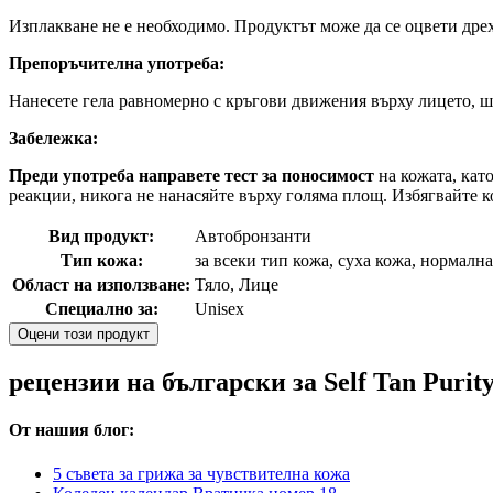
Изплакване не е необходимо. Продуктът може да се оцвети дрех
Препоръчителна употреба:
Нанесете гела равномерно с кръгови движения върху лицето, шия
Забележка:
Преди употреба
направете тест за поносимост
на кожата, кат
реакции, никога не нанасяйте върху голяма площ. Избягвайте ко
Вид продукт:
Автобронзанти
Тип кожа:
за всеки тип кожа, суха кожа, нормалн
Област на използване:
Тяло, Лице
Специално за:
Unisex
Оцени този продукт
рецензии на български за Self Tan Purit
От нашия блог:
5 съвета за грижа за чувствителна кожа