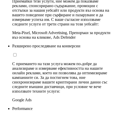
Приемайки тези услуги, ние можем да показваме
реклами, спонсорирано съдържание, промоции с
отстъпки за нашия уебсайт или продукти въз основа на
вашето поведение при сърфиране и пазаруване и да
измерваме успеха им. С ваше съгласие използваме
следните услуги от трети страни на този уебсайт:
Meta-Pixel, Microsoft Advertising, Препоръки за продукти
въз основа на кликове, Ads Defender
Разширено проследяване на конверсии
С приемането на тази услуга можем по-добре да
анализираме и измерваме ефективността на нашите
онлайн реклами, което ни позволява да оптимизираме
кампаниите си. За да постигнем това, ние
синхронизираме вашите криптирани лични данни със
следните външни доставчици, при условие че вече
използвате техните услуги:
Google Ads
Performance