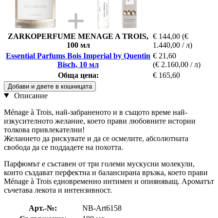
ZARKOPERFUME MENAGE A TROIS,
€ 144,00
(€
100 мл
1.440,00 / л)
Essential Parfums Bois Imperial by Quentin
€ 21,60
Bisch, 10 мл
(€ 2.160,00 / л)
Обща цена:
€ 165,60
Добави и двете в кошницата
Описание
Ménage à Trois, най-забраненото и в същото време най-
изкусителното желание, което прави любовните истории
толкова привлекателни!
Желанието да рискувате и да се осмелите, абсолютната
свобода да се поддадете на похотта.
Парфюмът е съставен от три големи мускусни молекули,
които създават перфектна и балансирана връзка, което прави
Ménage à Trois едновременно интимен и опияняващ. Ароматът
съчетава лекота и интензивност.
Арт.-№:
NB-Art6158