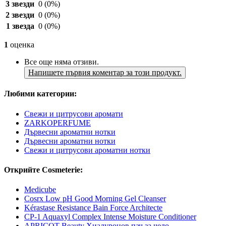
3 звезди
0
(0%)
2 звезди
0
(0%)
1 звезда
0
(0%)
1
оценка
Все още няма отзиви.
Напишете първия коментар за този продукт.
Любими категории:
Свежи и цитрусови аромати
ZARKOPERFUME
Дървесни ароматни нотки
Дървесни ароматни нотки
Свежи и цитрусови ароматни нотки
Открийте Cosmeterie:
Medicube
Cosrx Low pH Good Morning Gel Cleanser
Kérastase Resistance Bain Force Architecte
CP-1 Aquaxyl Complex Intense Moisture Conditioner
APRICOT Beauty Хиалуронов пач за чело