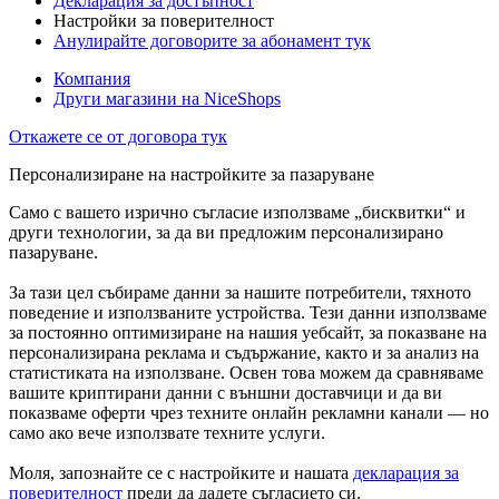
Декларация за достъпност
Настройки за поверителност
Анулирайте договорите за абонамент тук
Компания
Други магазини на NiceShops
Откажете се от договора тук
Персонализиране на настройките за пазаруване
Само с вашето изрично съгласие използваме „бисквитки“ и
други технологии, за да ви предложим персонализирано
пазаруване.
За тази цел събираме данни за нашите потребители, тяхното
поведение и използваните устройства. Тези данни използваме
за постоянно оптимизиране на нашия уебсайт, за показване на
персонализирана реклама и съдържание, както и за анализ на
статистиката на използване. Освен това можем да сравняваме
вашите криптирани данни с външни доставчици и да ви
показваме оферти чрез техните онлайн рекламни канали — но
само ако вече използвате техните услуги.
Моля, запознайте се с настройките и нашата
декларация за
поверителност
преди да дадете съгласието си.