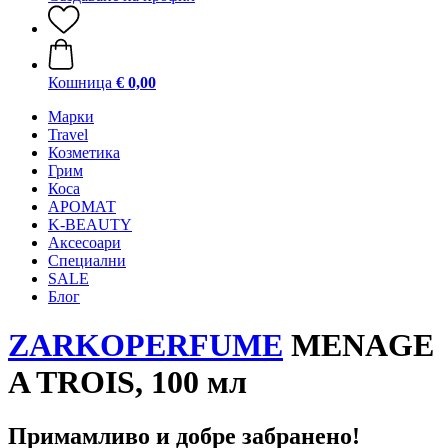
Кошница
€ 0,00
Mарки
Travel
Козметика
Грим
Коса
АРОМАТ
K-BEAUTY
Аксесоари
Специални
SALE
Блог
ZARKOPERFUME
MENAGE
A TROIS, 100 мл
Примамливо и добре забранено!