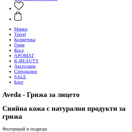
Mарки
Travel
Козметика
Грим
Коса
АРОМАТ
K-BEAUTY
Аксесоари
Специални
SALE
Блог
Aveda - Грижа за лицето
Сияйна кожа с натурални продукти за
грижа
Филтрирай и подреди