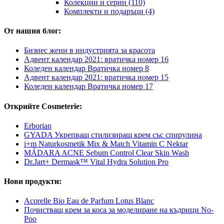
Колекции и серии (110)
Комплекти и подаръци (4)
От нашия блог:
Бизнес жени в индустрията за красота
Адвент календар 2021: вратичка номер 16
Коледен календар Вратичка номер 8
Адвент календар 2021: вратичка номер 15
Коледен календар Вратичка номер 17
Открийте Cosmeterie:
Erborian
GYADA Укрепващ стилизиращ крем със спирулина
i+m Naturkosmetik Mix & Match Vitamin C Nektar
MÁDARA ACNE Sebum Control Clear Skin Wash
Dr.Jart+ Dermask™ Vital Hydra Solution Pro
Нови продукти:
Acorelle Bio Eau de Parfum Lotus Blanc
Почистващ крем за коса за моделиране на къдрици No-
Poo