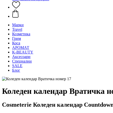
Mарки
Travel
Козметика
Грим
Коса
АРОМАТ
K-BEAUTY
Аксесоари
Специални
SALE
Блог
Коледен календар Вратичка н
Cosmeterie Коледен календар Countdow