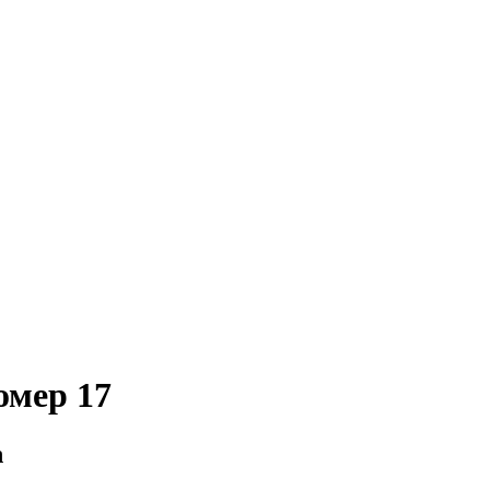
омер 17
n