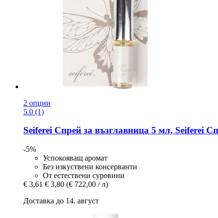
2 опции
5.0 (1)
Seiferei
Спрей за възглавница 5 мл, Seiferei Сп
-5%
Успокояващ аромат
Без изкуствени консерванти
От естествени суровини
€ 3,61
€ 3,80
(€ 722,00 / л)
Доставка до 14. август