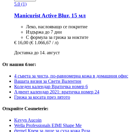
5.0 (1)
Manicurist
Active Blur, 15 мл
Леко, наслояващо се покритие
Издържа до 7 дни
С формула за грижа за ноктите
€ 16,00
(€ 1.066,67 / л)
Доставка до 14. август
От нашия блог:
4 съвета за чиста, по-равномерна кожа в домашния офис
Вашата визия за Свети Валентин
Коледен календар Вратичка номер 6
Адвент календар 2021: вратичка номер 24
Грижа за косата през лятото
Открийте Cosmeterie:
Kevyn Aucoin
Wella Professionals EIMI Shape Me
éternel Крем за лице за суха кожа Роза