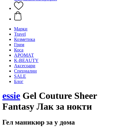
Mарки
Travel
Козметика
Грим
Коса
АРОМАТ
K-BEAUTY
Аксесоари
Специални
SALE
Блог
essie
Gel Couture Sheer
Fantasy Лак за нокти
Гел маникюр за у дома