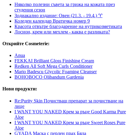
Няколко полезни съвета за грижа на кожата през
студения сезон
Зодиакално издание: Овен (21.3. - 19.4.) ♈︎
Коледен календар Вратичка номер 9
Красота отвътре благодарение на нутрикозметиката
Лосион, крем или мехлем - каква е разликата?
Открийте Cosmeterie:
Anua
FEKKAI Brilliant Gloss Finishing Cream
Redken All Soft Mega Curls Conditioner
Mario Badescu Glycolic Foaming Cleanser
BOHOBOCO Olibandum Gardenia
Нови продукти:
Re:Purity Skin Почистващ препарат за почистване на
лице
I WANT YOU NAKED Крем за ръце Good Karma Pure
Aloe
I WANT YOU NAKED Крем за ръце Sweet Roses Pure
Aloe
GYADA Маска с перлен прах Бяла