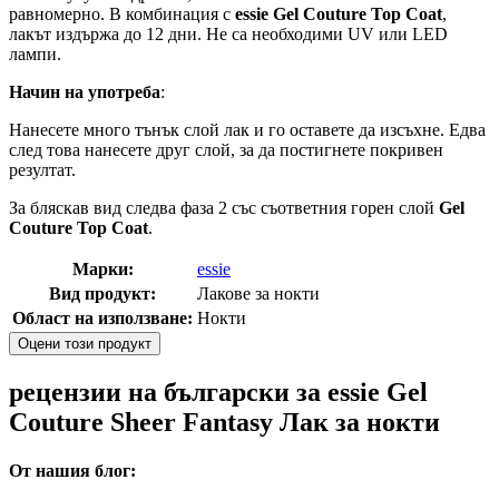
равномерно. В комбинация с
essie Gel Couture Top Coat
,
лакът издържа до 12 дни. Не са необходими UV или LED
лампи.
Начин на употреба
:
Нанесете много тънък слой лак и го оставете да изсъхне. Едва
след това нанесете друг слой, за да постигнете покривен
резултат.
За бляскав вид следва фаза 2 със съответния горен слой
Gel
Couture Top Coat
.
Марки:
essie
Вид продукт:
Лакове за нокти
Област на използване:
Нокти
Оцени този продукт
рецензии на български за essie Gel
Couture Sheer Fantasy Лак за нокти
От нашия блог: