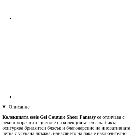
Описание
Колекцията essie Gel Couture Sheer Fantasy
се отличава с
леко прозрачните цветове на колекцията гел лак. Лакът
осигурява брилянтен блясък и благодарение на иновативната
четка с усукана дръжка, нанасянето на лака е изключително