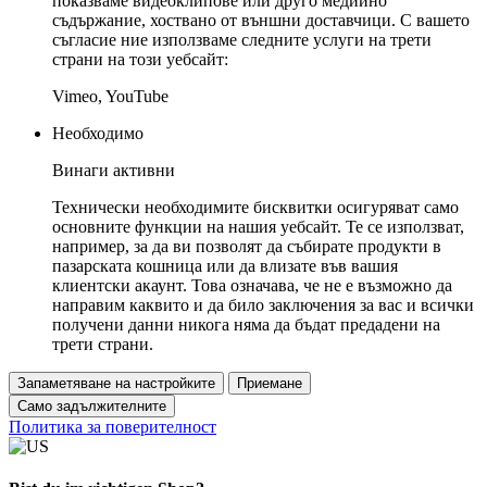
показваме видеоклипове или друго медийно
съдържание, хоствано от външни доставчици. С вашето
съгласие ние използваме следните услуги на трети
страни на този уебсайт:
Vimeo, YouTube
Необходимо
Винаги активни
Технически необходимите бисквитки осигуряват само
основните функции на нашия уебсайт. Те се използват,
например, за да ви позволят да събирате продукти в
пазарската кошница или да влизате във вашия
клиентски акаунт. Това означава, че не е възможно да
направим каквито и да било заключения за вас и всички
получени данни никога няма да бъдат предадени на
трети страни.
Запаметяване на настройките
Приемане
Само задължителните
Политика за поверителност