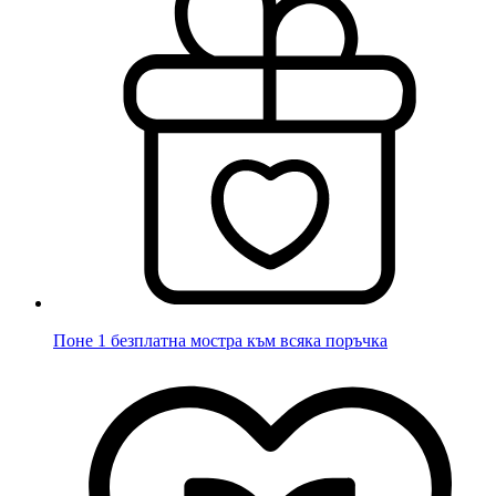
Поне 1 безплатна мостра към всяка поръчка