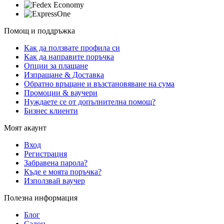
Помощ и поддръжка
Как да ползвате профила си
Как да направите поръчка
Опции за плащане
Изпращане & Доставка
Обратно връщане и възстановяване на сума
Промоции & ваучери
Нуждаете се от допълнителна помощ?
Бизнес клиенти
Моят акаунт
Вход
Регистрация
Забравена парола?
Къде е моята поръчка?
Използвай ваучер
Полезна информация
Блог
Салон