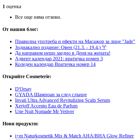
1
оценка
Все още няма отзиви.
От нашия блог:
Правилна употреба и ефекти на Масажор за лице "Jade"
Зодиакално издание: Овен (21.3. - 19.4.) ♈︎
Да направим нещо заедно в Деня на жената!
Адвент календар 2021: вратичка номер 3
Коледен календар Вратичка номер 14
Открийте Cosmeterie:
D'Orsay
GYADA Шампоан за след слънце
Invati Ultra Advanced Revitalizing Scalp Serum
Xerjoff Accento Eau de Parfum
Une Nuit Nomade Mr Vetiver
Нови продукти:
i+m Naturkosmetik Mix & Match AHA/BHA Glow Refiner