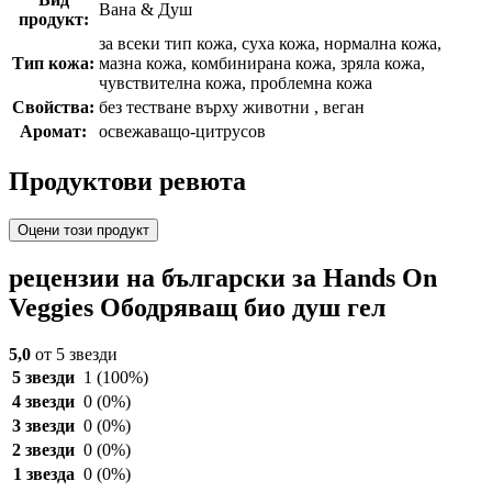
Вана & Душ
продукт:
за всеки тип кожа, суха кожа, нормална кожа,
Тип кожа:
мазна кожа, комбинирана кожа, зряла кожа,
чувствителна кожа, проблемна кожа
Свойства:
без тестване върху животни , веган
Аромат:
освежаващо-цитрусов
Продуктови ревюта
Оцени този продукт
рецензии на български за Hands On
Veggies Ободряващ био душ гел
5,0
от 5 звезди
5 звезди
1
(100%)
4 звезди
0
(0%)
3 звезди
0
(0%)
2 звезди
0
(0%)
1 звезда
0
(0%)