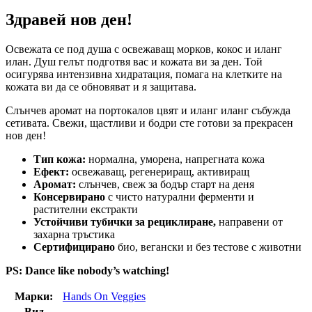
Здравей нов ден!
Освежата се под душа с освежаващ морков, кокос и иланг
илан. Душ гелът подготвя вас и кожата ви за ден. Той
осигурява интензивна хидратация, помага на клетките на
кожата ви да се обновяват и я защитава.
Слънчев аромат на портокалов цвят и иланг иланг събужда
сетивата. Свежи, щастливи и бодри сте готови за прекрасен
нов ден!
Тип
кожа:
нормална, уморена, напрегната кожа
Ефект:
освежаващ, регенериращ, активиращ
Аромат:
слънчев, свеж за бодър старт на деня
Консервирано
с чисто натурални ферменти и
растителни екстракти
Устойчиви тубички за рециклиране,
направени от
захарна тръстика
Сертифицирано
био, вегански и без тестове с животни
PS: Dance like nobody’s watching!
Марки:
Hands On Veggies
Вид