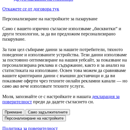
Откажете се от договора тук
Персонализиране на настройките за пазаруване
Само с вашето изрично съгласие използваме „бисквитки“ и
други технологии, за да ви предложим персонализирано
пазаруване.
За тази цел събираме данни за нашите потребители, тяхното
поведение и използваните устройства. Тези данни използваме
за постоянно оптимизиране на нашия уебсайт, за показване на
персонализирана реклама и съдържание, както и за анализ на
статистиката на използване. Освен това можем да сравняваме
вашите криптирани данни с външни доставчици и да ви
показваме оферти чрез техните онлайн рекламни канали — но
само ако вече използвате техните услуги.
Моля, запознайте се с настройките и нашата
декларация за
поверителност
преди да дадете съгласието си.
Приемане
Само задължителните
Персонализиране на настройките
Политика за поверителност