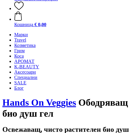
Кошница
€ 0,00
Mарки
Travel
Козметика
Грим
Коса
АРОМАТ
K-BEAUTY
Аксесоари
Специални
SALE
Блог
Hands On Veggies
Ободряващ
био душ гел
Освежаващ, чисто растителен био душ