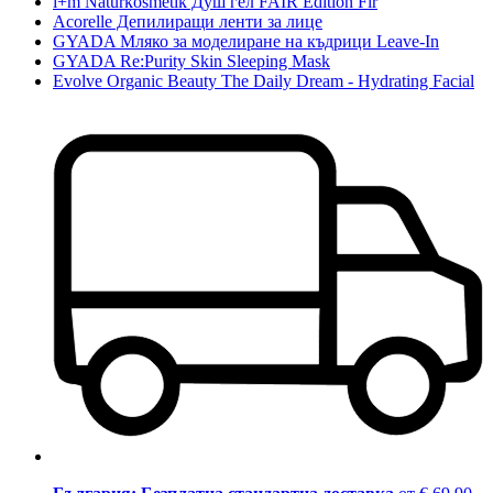
i+m Naturkosmetik Душ гел FAIR Edition Fir
Acorelle Депилиращи ленти за лице
GYADA Мляко за моделиране на къдрици Leave-In
GYADA Re:Purity Skin Sleeping Mask
Evolve Organic Beauty The Daily Dream - Hydrating Facial