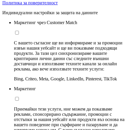
Политика за поверителност
Индивидуални настройки за защита на данните
Маркетинг чрез Customer Match
С вашето съгласие ще ви информираме и за промоции
извън нашия уебсайт и ще ви показваме подходящи
продукти. За тази цел синхронизираме вашите
криптирани лични данни със следните външни
доставчици и използваме техните канали за онлайн
реклама, ако вече използвате техните услуги:
Bing, Criteo, Meta, Google, LinkedIn, Pinterest, TikTok
Маркетинг
Приемайки тези услуги, ние можем да показваме
реклами, спонсорирано съдържание, промоции с
отстъпки за нашия уебсайт или продукти въз основа на
вашето поведение при сърфиране и пазаруване и да
измерваме успеха им. С ваше съгласие използваме