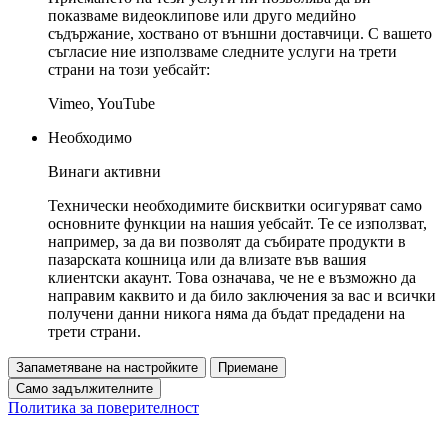
показваме видеоклипове или друго медийно
съдържание, хоствано от външни доставчици. С вашето
съгласие ние използваме следните услуги на трети
страни на този уебсайт:
Vimeo, YouTube
Необходимо
Винаги активни
Технически необходимите бисквитки осигуряват само
основните функции на нашия уебсайт. Те се използват,
например, за да ви позволят да събирате продукти в
пазарската кошница или да влизате във вашия
клиентски акаунт. Това означава, че не е възможно да
направим каквито и да било заключения за вас и всички
получени данни никога няма да бъдат предадени на
трети страни.
Запаметяване на настройките
Приемане
Само задължителните
Политика за поверителност