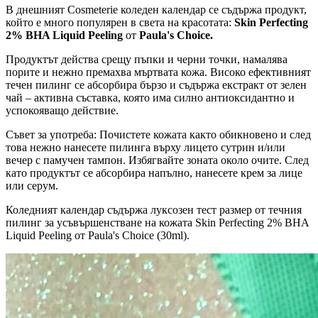
В днешният Cosmeterie коледен календар се съдържа продукт,
който е много популярен в света на красотата:
Skin Perfecting
2% BHA Liquid Peeling
от
Paula's Choice.
Продуктът действа срещу пъпки и черни точки, намалява
порите и нежно премахва мъртвата кожа. Високо ефективният
течен пилинг се абсорбира бързо и съдържа екстракт от зелен
чай – активна съставка, която има силно антиоксидантно и
успокояващо действие.
Съвет за употреба: Почистете кожата както обикновено и след
това нежно нанесете пилинга върху лицето сутрин и/или
вечер с памучен тампон. Избягвайте зоната около очите. След
като продуктът се абсорбира напълно, нанесете крем за лице
или серум.
Коледният календар съдържа луксозен тест размер от течния
пилинг за усъвършенстване на кожата Skin Perfecting 2% BHA
Liquid Peeling от Paula's Choice (30ml).