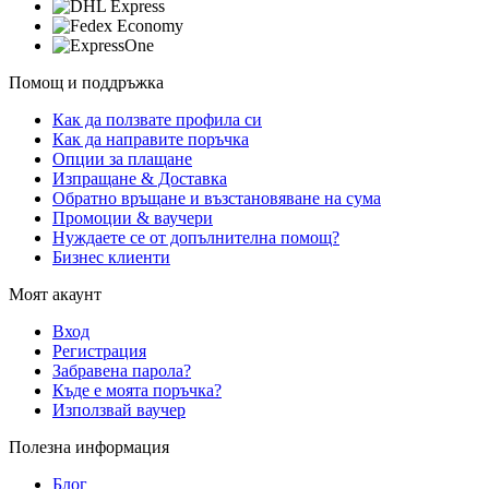
Помощ и поддръжка
Как да ползвате профила си
Как да направите поръчка
Опции за плащане
Изпращане & Доставка
Обратно връщане и възстановяване на сума
Промоции & ваучери
Нуждаете се от допълнителна помощ?
Бизнес клиенти
Моят акаунт
Вход
Регистрация
Забравена парола?
Къде е моята поръчка?
Използвай ваучер
Полезна информация
Блог