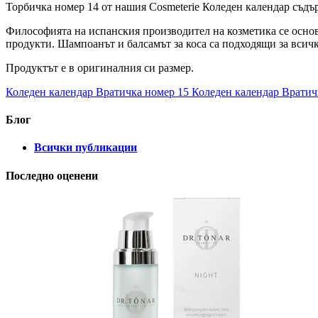
Торбичка номер 14 от нашия Cosmeterie Коледен календар съд
Философията на испанския производител на козметика се основ
продукти. Шампоанът и балсамът за коса са подходящи за всичк
Продуктът е в оригиналния си размер.
Коледен календар Вратичка номер 15
Коледен календар Вратич
Блог
Всички публикации
Последно оценени