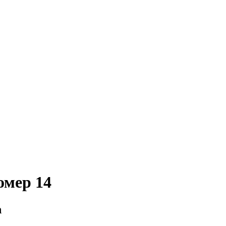
омер 14
n