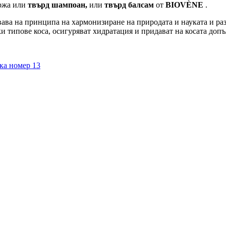
ържа или
твърд шампоан,
или
твърд балсам
от
BIOVÈNE
.
ава на принципа на хармонизиране на природата и науката и ра
и типове коса, осигуряват хидратация и придават на косата доп
ка номер 13