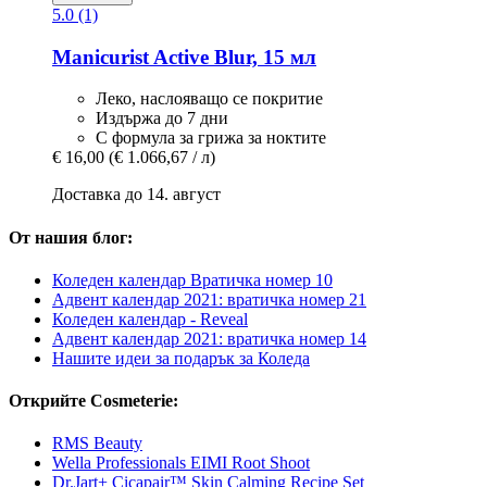
5.0 (1)
Manicurist
Active Blur, 15 мл
Леко, наслояващо се покритие
Издържа до 7 дни
С формула за грижа за ноктите
€ 16,00
(€ 1.066,67 / л)
Доставка до 14. август
От нашия блог:
Коледен календар Вратичка номер 10
Адвент календар 2021: вратичка номер 21
Коледен календар - Reveal
Адвент календар 2021: вратичка номер 14
Нашите идеи за подарък за Коледа
Открийте Cosmeterie:
RMS Beauty
Wella Professionals EIMI Root Shoot
Dr.Jart+ Cicapair™ Skin Calming Recipe Set