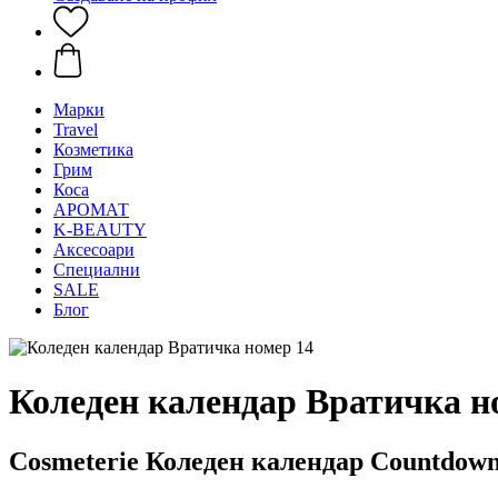
Mарки
Travel
Козметика
Грим
Коса
АРОМАТ
K-BEAUTY
Аксесоари
Специални
SALE
Блог
Коледен календар Вратичка н
Cosmeterie Коледен календар Countdow