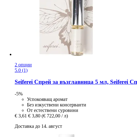
2 опции
5.0 (1)
Seiferei
Спрей за възглавница 5 мл, Seiferei Сп
-5%
Успокояващ аромат
Без изкуствени консерванти
От естествени суровини
€ 3,61
€ 3,80
(€ 722,00 / л)
Доставка до 14. август