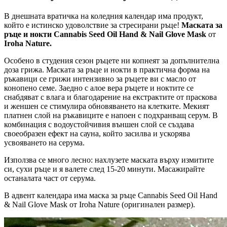
В днешната вратичка на коледния календар има продукт,
който е истинско удоволствие за стресирани ръце!
Маската за
ръце и нокти Cannabis Seed Oil Hand & Nail Glove Mask
от
Iroha Nature.
Особено в студения сезон ръцете ни копнеят за допълнителна
доза грижа. Маската за ръце и нокти в практична форма на
ръкавици се грижи интензивно за ръцете ви с масло от
конопено семе. Заедно с алое вера ръцете и ноктите се
снабдяват с влага и благодарение на екстрактите от праскова
и женшен се стимулира обновяването на клетките. Мекият
платнен слой на ръкавиците е напоен с подхранващ серум. В
комбинация с водоустойчивия външен слой се създава
своеобразен ефект на сауна, който засилва и ускорява
усвояването на серума.
Използва се много лесно: нахлузете маската върху измитите
си, сухи ръце и я валете след 15-20 минути. Масажирайте
останалата част от серума.
В адвент календара има маска за ръце Cannabis Seed Oil Hand
& Nail Glove Mask от Iroha Nature (оригинален размер).