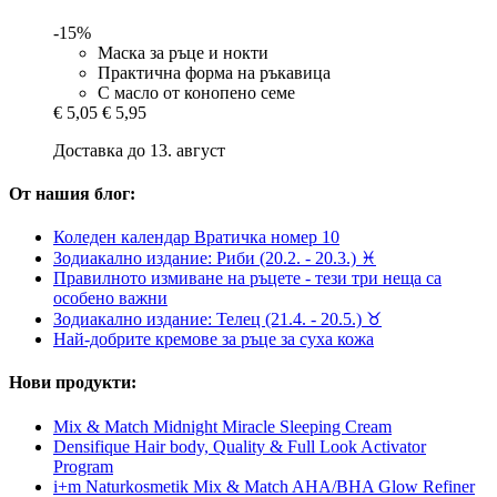
-15%
Маска за ръце и нокти
Практична форма на ръкавица
С масло от конопено семе
€ 5,05
€ 5,95
Доставка до 13. август
От нашия блог:
Коледен календар Вратичка номер 10
Зодиакално издание: Риби (20.2. - 20.3.) ♓
Правилното измиване на ръцете - тези три неща са
особено важни
Зодиакално издание: Телец (21.4. - 20.5.) ♉︎
Най-добрите кремове за ръце за суха кожа
Нови продукти:
Mix & Match Midnight Miracle Sleeping Cream
Densifique Hair body, Quality & Full Look Activator
Program
i+m Naturkosmetik Mix & Match AHA/BHA Glow Refiner