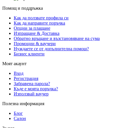
Помощ и поддръжка
Как да ползвате профила си
Как да направите поръчка
Опции за плащане
Изпращане & Доставка
Обратно връщане и възстановяване на сума
Промоции & ваучери
Нуждаете се от допълнителна помощ?
Бизнес клиенти
Моят акаунт
Вход
Регистрация
Забравена парола?
Къде е моята поръчка?
Използвай ваучер
Полезна информация
Блог
Салон