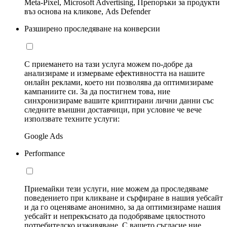
Meta-Pixel, Microsoft Advertising, Препоръки за продукти
въз основа на кликове, Ads Defender
Разширено проследяване на конверсии
С приемането на тази услуга можем по-добре да
анализираме и измерваме ефективността на нашите
онлайн реклами, което ни позволява да оптимизираме
кампаниите си. За да постигнем това, ние
синхронизираме вашите криптирани лични данни със
следните външни доставчици, при условие че вече
използвате техните услуги:
Google Ads
Performance
Приемайки тези услуги, ние можем да проследяваме
поведението при кликване и сърфиране в нашия уебсайт
и да го оценяваме анонимно, за да оптимизираме нашия
уебсайт и непрекъснато да подобряваме цялостното
потребителско изживяване. С вашето съгласие ние