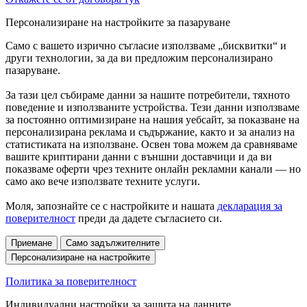
Персонализиране на настройките за пазаруване
Само с вашето изрично съгласие използваме „бисквитки“ и
други технологии, за да ви предложим персонализирано
пазаруване.
За тази цел събираме данни за нашите потребители, тяхното
поведение и използваните устройства. Тези данни използваме
за постоянно оптимизиране на нашия уебсайт, за показване на
персонализирана реклама и съдържание, както и за анализ на
статистиката на използване. Освен това можем да сравняваме
вашите криптирани данни с външни доставчици и да ви
показваме оферти чрез техните онлайн рекламни канали — но
само ако вече използвате техните услуги.
Моля, запознайте се с настройките и нашата
декларация за
поверителност
преди да дадете съгласието си.
Приемане
Само задължителните
Персонализиране на настройките
Политика за поверителност
Индивидуални настройки за защита на данните