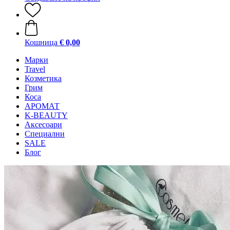
Кошница
€ 0,00
Mарки
Travel
Козметика
Грим
Коса
АРОМАТ
K-BEAUTY
Аксесоари
Специални
SALE
Блог