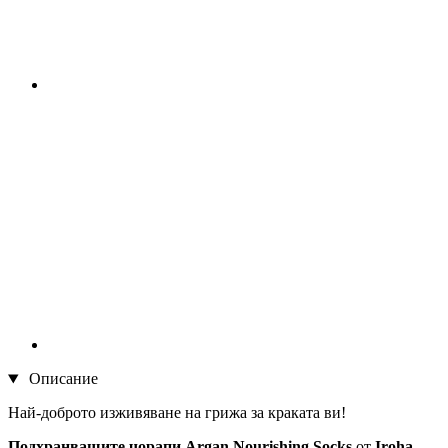
Описание
Най-доброто изживяване на грижа за краката ви!
Подхранващите чорапи Argan Nourishing Socks
от
Iroha