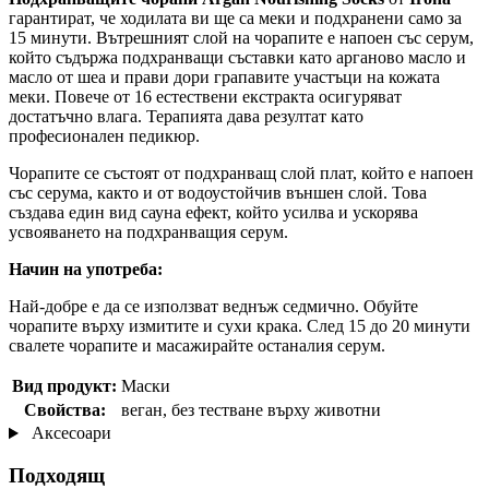
гарантират, че ходилата ви ще са меки и подхранени само за
15 минути. Вътрешният слой на чорапите е напоен със серум,
който съдържа подхранващи съставки като арганово масло и
масло от шеа и прави дори грапавите участъци на кожата
меки. Повече от 16 естествени екстракта осигуряват
достатъчно влага. Терапията дава резултат като
професионален педикюр.
Чорапите се състоят от подхранващ слой плат, който е напоен
със серума, както и от водоустойчив външен слой. Това
създава един вид сауна ефект, който усилва и ускорява
усвояването на подхранващия серум.
Начин на употреба:
Най-добре е да се използват веднъж седмично. Обуйте
чорапите върху измитите и сухи крака. След 15 до 20 минути
свалете чорапите и масажирайте останалия серум.
Вид продукт:
Маски
Свойства:
веган, без тестване върху животни
Аксесоари
Подходящ