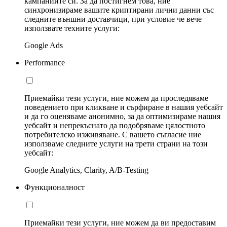
кампаниите си. За да постигнем това, ние
синхронизираме вашите криптирани лични данни със
следните външни доставчици, при условие че вече
използвате техните услуги:
Google Ads
Performance
Приемайки тези услуги, ние можем да проследяваме
поведението при кликване и сърфиране в нашия уебсайт
и да го оценяваме анонимно, за да оптимизираме нашия
уебсайт и непрекъснато да подобряваме цялостното
потребителско изживяване. С вашето съгласие ние
използваме следните услуги на трети страни на този
уебсайт:
Google Analytics, Clarity, A/B-Testing
Функционалност
Приемайки тези услуги, ние можем да ви предоставим