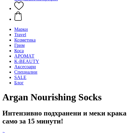
Mарки
Travel
Козметика
Грим
Коса
АРОМАТ
K-BEAUTY
Аксесоари
Специални
SALE
Блог
Argan Nourishing Socks
Интензивно подхранени и меки крака
само за 15 минути!