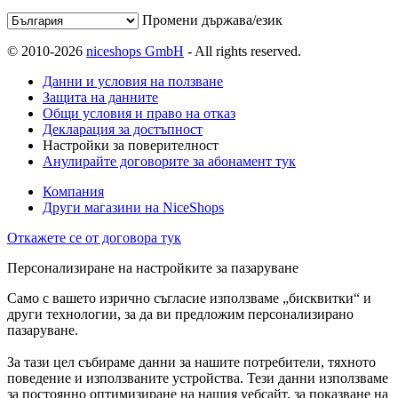
Промени държава/език
© 2010-2026
niceshops GmbH
- All rights reserved.
Данни и условия на ползване
Защита на данните
Общи условия и право на отказ
Декларация за достъпност
Настройки за поверителност
Анулирайте договорите за абонамент тук
Компания
Други магазини на NiceShops
Откажете се от договора тук
Персонализиране на настройките за пазаруване
Само с вашето изрично съгласие използваме „бисквитки“ и
други технологии, за да ви предложим персонализирано
пазаруване.
За тази цел събираме данни за нашите потребители, тяхното
поведение и използваните устройства. Тези данни използваме
за постоянно оптимизиране на нашия уебсайт, за показване на