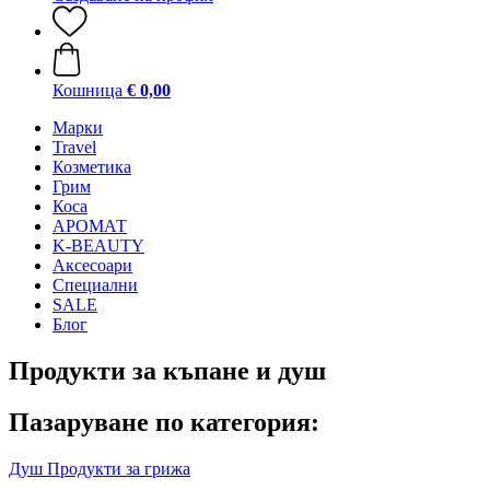
Кошница
€ 0,00
Mарки
Travel
Козметика
Грим
Коса
АРОМАТ
K-BEAUTY
Аксесоари
Специални
SALE
Блог
Продукти за къпане и душ
Пазаруване по категория:
Душ
Продукти за грижа