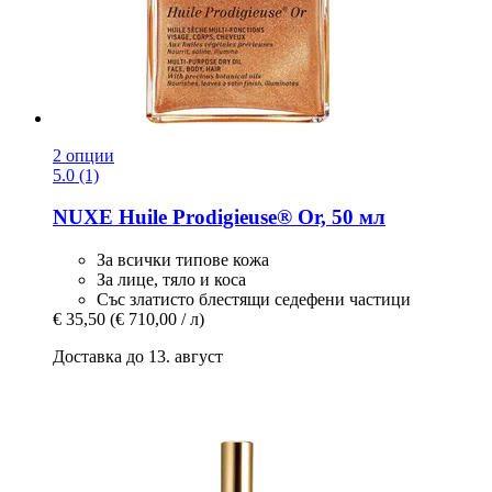
2 опции
5.0 (1)
NUXE
Huile Prodigieuse® Or, 50 мл
За всички типове кожа
За лице, тяло и коса
Със златисто блестящи седефени частици
€ 35,50
(€ 710,00 / л)
Доставка до 13. август