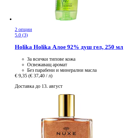
2 опции
5.0 (3)
Holika Holika
Алое 92% душ гел, 250 мл
За всички типове кожа
Освежаващ аромат
Без парабени и минерални масла
€ 9,35
(€ 37,40 / л)
Доставка до 13. август