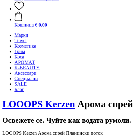
Кошница
€ 0,00
Mарки
Travel
Козметика
Грим
Коса
АРОМАТ
K-BEAUTY
Аксесоари
Специални
SALE
Блог
LOOOPS Kerzen
Арома спрей
Освежете се. Чуйте как водата румоли.
LOOOPS Kerzen Арома спрей Планински поток