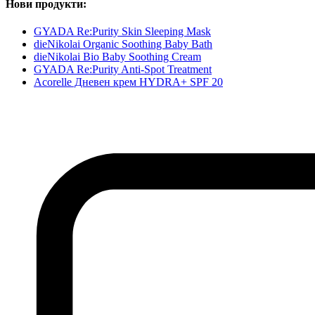
Нови продукти:
GYADA Re:Purity Skin Sleeping Mask
dieNikolai Organic Soothing Baby Bath
dieNikolai Bio Baby Soothing Cream
GYADA Re:Purity Anti-Spot Treatment
Acorelle Дневен крем HYDRA+ SPF 20