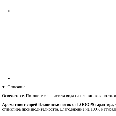
Описание
Освежете се. Потопете се в чистата вода на планинския поток и 
Ароматният
спрей
Планински поток
от
LOOOPS
гарантира, 
стимулира производителността. Благодарение на 100% натуралн