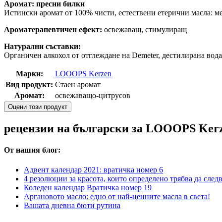
Аромат: пресни билки
Истински аромат от 100% чисти, естествени етерични масла: м
Ароматерапевтичен ефект:
освежаващ, стимулиращ
Натурални съставки:
Органичен алкохол от отглеждане на Demeter, дестилирана вода
Марки:
LOOOPS Kerzen
Вид продукт:
Стаен аромат
Аромат:
освежаващо-цитрусов
Оцени този продукт
рецензии на български за LOOOPS Ker
От нашия блог:
Адвент календар 2021: вратичка номер 6
4 резолюции за красота, които определено трябва да след
Коледен календар Вратичка номер 19
Аргановото масло: едно от най-ценните масла в света!
Вашата дневна бюти рутина