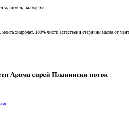
ента, лимон, палмароза
, мента хидролат, 100% чисти естествени етерични масла от мен
zen Арома спрей Планински поток
ваме