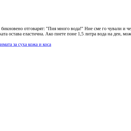
о бикновено отговарят: "Пия много вода!" Ние сме го чували и ч
та остава еластична. Ако пиете поне 1,5 литра вода на ден, мож
имата за суха кожа и коса