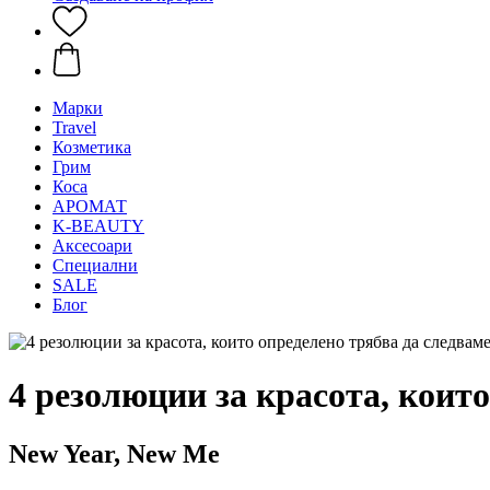
Mарки
Travel
Козметика
Грим
Коса
АРОМАТ
K-BEAUTY
Аксесоари
Специални
SALE
Блог
4 резолюции за красота, коит
New Year, New Me