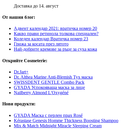
Доставка до 14. август
От нашия блог:
Адвент календар 2021: вратичка номер 20
Какво прави ретинола толкова специален?
Коледен календар Вратичка номер 23
Грижа за косата през лятото
Най-добрите кремове за ръце за суха кожа
Открийте Cosmeterie:
Dr.Jart+
Dr. Althea Marine Anti-Blemish Тух маска
SWISSDENT GENTLE Combo Pack
GYADA Успокояваща маска за лице
Nailberry Almond L'Oxygéné
Нови продукти:
GYADA Маска с перлен прах Rosé
Kérastase Genesis Homme Thickness Boosting Shampoo
Mix & Match Midnight Miracle Sleeping Cream