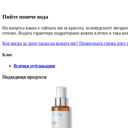
Пийте повече вода
На въпроса каква е тайната им за красота, холивудските звезди
отново. Водата гарантира хидратирани кожни клетки и така кожа
Коя маска за лице пасва на кожата ми?
Правилната грижа през з
Блог
Всички публикации
Подходящи продукти