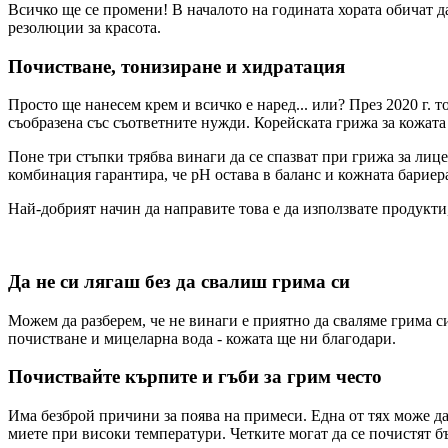
Всичко ще се промени! В началото на годината хората обичат да
резолюции за красота.
Почистване, тонизиране и хидратация
Просто ще нанесем крем и всичко е наред... или? През 2020 г. т
съобразена със съответните нужди. Корейската грижа за кожата 
Поне три стъпки трябва винаги да се спазват при грижа за лиц
комбинация гарантира, че рН остава в баланс и кожната бариера
Най-добрият начин да направите това е да използвате продукти,
Да не си лягаш без да свалиш грима си
Можем да разберем, че не винаги е приятно да сваляме грима си
почистване и мицеларна вода - кожата ще ни благодари.
Почиствайте кърпите и гъби за грим често
Има безброй причини за поява на примеси. Една от тях може да 
миете при високи температури. Четките могат да се почистят бъ