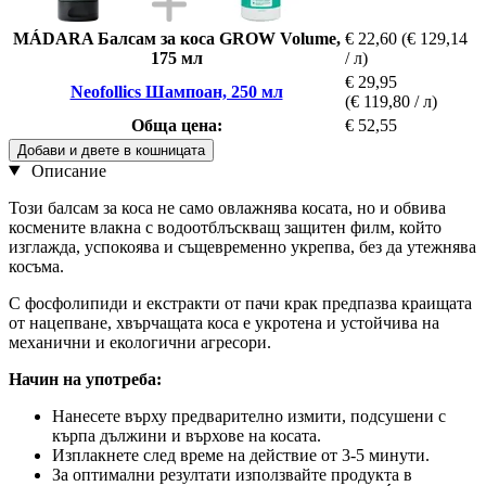
MÁDARA Балсам за коса GROW Volume,
€ 22,60
(€ 129,14
175 мл
/ л)
€ 29,95
Neofollics Шампоан, 250 мл
(€ 119,80 / л)
Обща цена:
€ 52,55
Добави и двете в кошницата
Описание
Този балсам за коса не само овлажнява косата, но и обвива
космените влакна с водоотблъскващ защитен филм, който
изглажда, успокоява и същевременно укрепва, без да утежнява
косъма.
С фосфолипиди и екстракти от пачи крак предпазва краищата
от нацепване, хвърчащата коса е укротена и устойчива на
механични и екологични агресори.
Начин на употреба:
Нанесете върху предварително измити, подсушени с
кърпа дължини и върхове на косата.
Изплакнете след време на действие от 3-5 минути.
За оптимални резултати използвайте продукта в