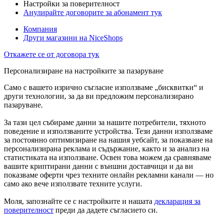
Настройки за поверителност
Анулирайте договорите за абонамент тук
Компания
Други магазини на NiceShops
Откажете се от договора тук
Персонализиране на настройките за пазаруване
Само с вашето изрично съгласие използваме „бисквитки“ и
други технологии, за да ви предложим персонализирано
пазаруване.
За тази цел събираме данни за нашите потребители, тяхното
поведение и използваните устройства. Тези данни използваме
за постоянно оптимизиране на нашия уебсайт, за показване на
персонализирана реклама и съдържание, както и за анализ на
статистиката на използване. Освен това можем да сравняваме
вашите криптирани данни с външни доставчици и да ви
показваме оферти чрез техните онлайн рекламни канали — но
само ако вече използвате техните услуги.
Моля, запознайте се с настройките и нашата
декларация за
поверителност
преди да дадете съгласието си.