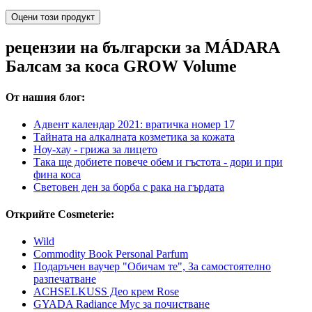
Оцени този продукт
рецензии на български за MÁDARA
Балсам за коса GROW Volume
От нашия блог:
Адвент календар 2021: вратичка номер 17
Тайната на алкалната козметика за кожата
Ноу-хау - грижа за лицето
Така ще добиете повече обем и гъстота - дори и при
фина коса
Световен ден за борба с рака на гърдата
Открийте Cosmeterie:
Wild
Commodity Book Personal Parfum
Подаръчен ваучер "Обичам те", За самостоятелно
разпечатване
ACHSELKUSS Део крем Rose
GYADA Radiance Мус за почистване