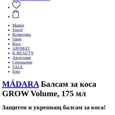
Mарки
Travel
Козметика
Грим
Коса
АРОМАТ
K-BEAUTY
Аксесоари
Специални
SALE
Блог
MÁDARA
Балсам за коса
GROW Volume, 175 мл
Защитен и укрепващ балсам за коса!