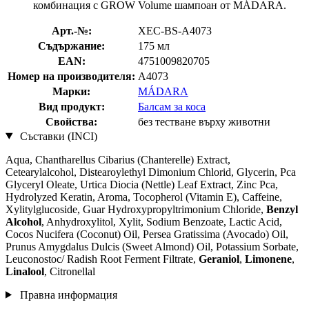
комбинация с GROW Volume шампоан от MÁDARA.
Арт.-№:
XEC-BS-A4073
Съдържание:
175 мл
EAN:
4751009820705
Номер на производителя:
A4073
Марки:
MÁDARA
Вид продукт:
Балсам за коса
Свойства:
без тестване върху животни
Съставки (INCI)
Aqua, Chantharellus Cibarius (Chanterelle) Extract,
Cetearylalcohol, Distearoylethyl Dimonium Chlorid, Glycerin, Pca
Glyceryl Oleate, Urtica Diocia (Nettle) Leaf Extract, Zinc Pca,
Hydrolyzed Keratin, Aroma, Tocopherol (Vitamin E), Caffeine,
Xylitylglucoside, Guar Hydroxypropyltrimonium Chloride,
Benzyl
Alcohol
, Anhydroxylitol, Xylit, Sodium Benzoate, Lactic Acid,
Cocos Nucifera (Coconut) Oil, Persea Gratissima (Avocado) Oil,
Prunus Amygdalus Dulcis (Sweet Almond) Oil, Potassium Sorbate,
Leuconostoc/ Radish Root Ferment Filtrate,
Geraniol
,
Limonene
,
Linalool
, Citronellal
Правна информация