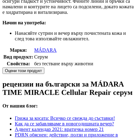
осигури гладкост и устойчивост. Фините линии и бръчки са
намалени и контурите на лицето са подсилени, докато кожата
е хидратирана и витализирана.
Начин на употреба:
Нанасяйте сутрин и вечер върху почистената кожа и
след това използвайте овлажнител.
Марки:
MÁDARA
Вид продукт:
Серум
Свойства:
без тестване върху животни
Оцени този продукт
рецензии на български за MÁDARA
TIME MIRACLE Cellular Repair серум
От нашия блог:
Грижа за косата: Всичко се свежда до съставки!
Как да се забавляваме в новогодишната вечер?
Адвент календар 2021: вратичка номер 21
PDRN обяснен: действие, ползи и приложение в