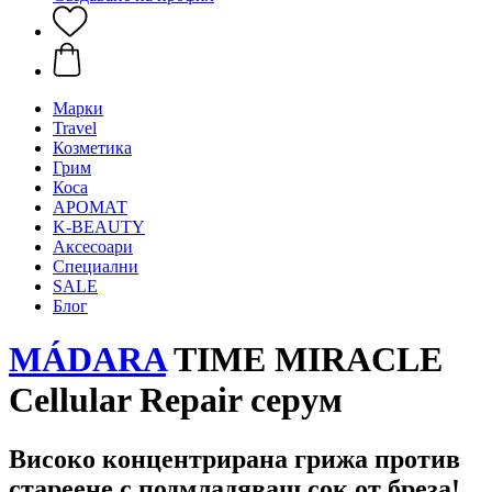
Mарки
Travel
Козметика
Грим
Коса
АРОМАТ
K-BEAUTY
Аксесоари
Специални
SALE
Блог
MÁDARA
TIME MIRACLE
Cellular Repair серум
Високо концентрирана грижа против
стареене с подмладяващ сок от бреза!