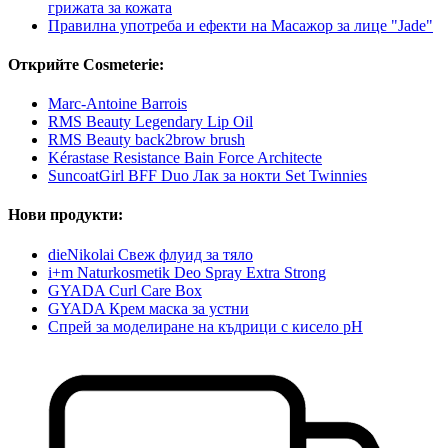
грижата за кожата
Правилна употреба и ефекти на Масажор за лице "Jade"
Открийте Cosmeterie:
Marc-Antoine Barrois
RMS Beauty Legendary Lip Oil
RMS Beauty back2brow brush
Kérastase Resistance Bain Force Architecte
SuncoatGirl BFF Duo Лак за нокти Set Twinnies
Нови продукти:
dieNikolai Свеж флуид за тяло
i+m Naturkosmetik Deo Spray Extra Strong
GYADA Curl Care Box
GYADA Крем маска за устни
Спрей за моделиране на къдрици с кисело pH