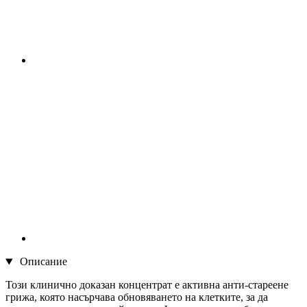
Описание
Този клинично доказан концентрат е активна анти-стареене
грижа, която насърчава обновяването на клетките, за да