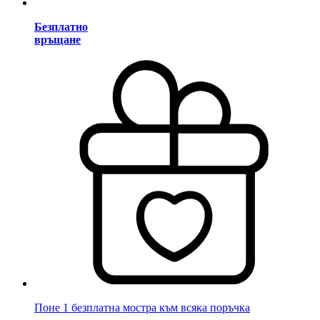
Безплатно
връщане
Поне 1 безплатна мостра към всяка поръчка