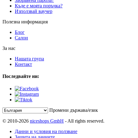
Забравена парола?
Къде е моята поръчка?
Използвай ваучер
Полезна информация
Блог
Салон
За нас
Нашата група
Контакт
Последвайте ни:
Промени държава/език
© 2010-2026
niceshops GmbH
- All rights reserved.
Данни и условия на ползване
Защита на данните