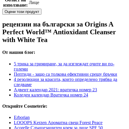
Лице
използване:
Оцени този продукт
рецензии на български за Origins A
Perfect World™ Antioxidant Cleanser
with White Tea
От нашия блог:
5 трика за гримиране, за да изглеждат очите ви по-
големи
Пептиди - защо са толкова ефективни срещу бръчки
4 резолюции за красота, които определено трябва да
следваме
Адвент календар 2021: вратичка номер 23
Коледен календар Вратичка номер 24
Открийте Cosmeterie:
Erborian
LOOOPS Kerzen Ароматна свещ Forest Peace
Acorelle Слънцезащитен крем за лице SPF 50