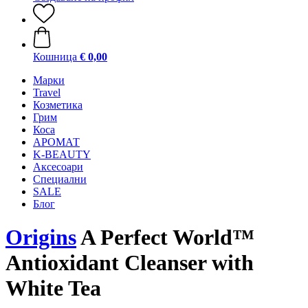
Кошница
€ 0,00
Mарки
Travel
Козметика
Грим
Коса
АРОМАТ
K-BEAUTY
Аксесоари
Специални
SALE
Блог
Origins
A Perfect World™
Antioxidant Cleanser with
White Tea