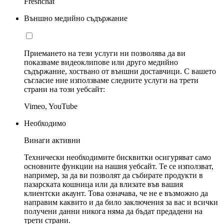
Freshchat
Външно медийно съдържание
Приемането на тези услуги ни позволява да ви
показваме видеоклипове или друго медийно
съдържание, хоствано от външни доставчици. С вашето
съгласие ние използваме следните услуги на трети
страни на този уебсайт:
Vimeo, YouTube
Необходимо
Винаги активни
Технически необходимите бисквитки осигуряват само
основните функции на нашия уебсайт. Те се използват,
например, за да ви позволят да събирате продукти в
пазарската кошница или да влизате във вашия
клиентски акаунт. Това означава, че не е възможно да
направим каквито и да било заключения за вас и всички
получени данни никога няма да бъдат предадени на
трети страни.