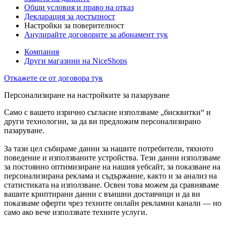
Общи условия и право на отказ
Декларация за достъпност
Настройки за поверителност
Анулирайте договорите за абонамент тук
Компания
Други магазини на NiceShops
Откажете се от договора тук
Персонализиране на настройките за пазаруване
Само с вашето изрично съгласие използваме „бисквитки“ и
други технологии, за да ви предложим персонализирано
пазаруване.
За тази цел събираме данни за нашите потребители, тяхното
поведение и използваните устройства. Тези данни използваме
за постоянно оптимизиране на нашия уебсайт, за показване на
персонализирана реклама и съдържание, както и за анализ на
статистиката на използване. Освен това можем да сравняваме
вашите криптирани данни с външни доставчици и да ви
показваме оферти чрез техните онлайн рекламни канали — но
само ако вече използвате техните услуги.