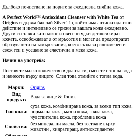
Дълбоко почистване на порите за ежедневна сияйна кожа.
A Perfect World™ Antioxidant Cleanser with White Tea
от
Origins
съдържа бял чай Silver Tip, който има антиоксидантно
действие и интензивно се грижи за вашата кожа ежедневно.
Други съставки като кокос и овесени ядки детоксикират
кожата, освобождават я от мръсотия и могат да предотвратят
образуването на замърсявания, което създава равномерен и
свеж тен и усещане за еластична и мека кожа.
Начин на употреба:
Поставете малко количество в дланта си, смесете с топла вода
и нанесете върху лицето. След това отмийте с топла вода.
Марки:
Origins
Вид
Вада за лице & Тоник
продукт:
суха кожа, комбинирана кожа, за всеки тип кожа,
Тип кожа:
нормална кожа, мазна кожа, зряла кожа,
чувствителна кожа, проблемна кожа
без минерални масла, без тестване върху
Свойства:
животни , хидратиращ, антиоксидантен
Област на