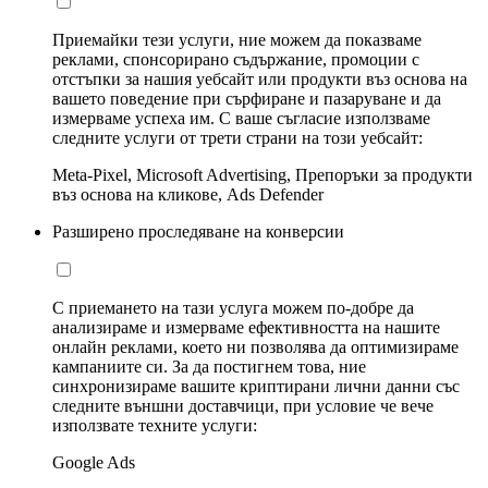
Приемайки тези услуги, ние можем да показваме
реклами, спонсорирано съдържание, промоции с
отстъпки за нашия уебсайт или продукти въз основа на
вашето поведение при сърфиране и пазаруване и да
измерваме успеха им. С ваше съгласие използваме
следните услуги от трети страни на този уебсайт:
Meta-Pixel, Microsoft Advertising, Препоръки за продукти
въз основа на кликове, Ads Defender
Разширено проследяване на конверсии
С приемането на тази услуга можем по-добре да
анализираме и измерваме ефективността на нашите
онлайн реклами, което ни позволява да оптимизираме
кампаниите си. За да постигнем това, ние
синхронизираме вашите криптирани лични данни със
следните външни доставчици, при условие че вече
използвате техните услуги:
Google Ads