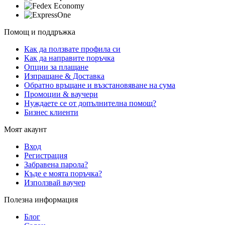
Помощ и поддръжка
Как да ползвате профила си
Как да направите поръчка
Опции за плащане
Изпращане & Доставка
Обратно връщане и възстановяване на сума
Промоции & ваучери
Нуждаете се от допълнителна помощ?
Бизнес клиенти
Моят акаунт
Вход
Регистрация
Забравена парола?
Къде е моята поръчка?
Използвай ваучер
Полезна информация
Блог