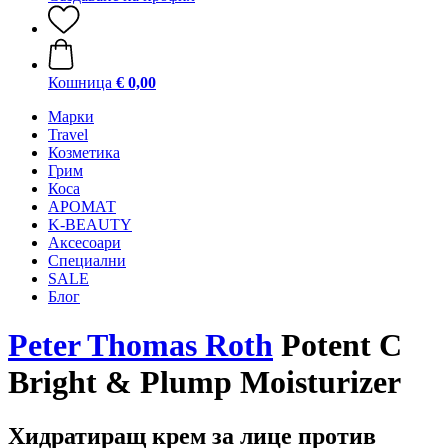
Кошница
€ 0,00
Mарки
Travel
Козметика
Грим
Коса
АРОМАТ
K-BEAUTY
Аксесоари
Специални
SALE
Блог
Peter Thomas Roth
Potent C
Bright & Plump Moisturizer
Хидратиращ крем за лице против