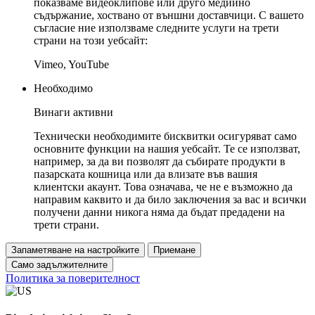
показваме видеоклипове или друго медийно
съдържание, хоствано от външни доставчици. С вашето
съгласие ние използваме следните услуги на трети
страни на този уебсайт:
Vimeo, YouTube
Необходимо
Винаги активни
Технически необходимите бисквитки осигуряват само
основните функции на нашия уебсайт. Те се използват,
например, за да ви позволят да събирате продукти в
пазарската кошница или да влизате във вашия
клиентски акаунт. Това означава, че не е възможно да
направим каквито и да било заключения за вас и всички
получени данни никога няма да бъдат предадени на
трети страни.
Запаметяване на настройките
Приемане
Само задължителните
Политика за поверителност