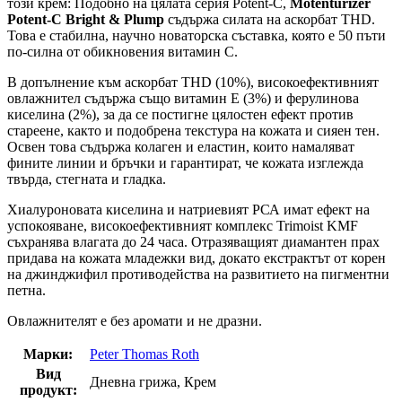
този крем: Подобно на цялата серия Potent-C,
Motenturizer
Potent-C Bright & Plump
съдържа силата на аскорбат THD.
Това е стабилна, научно новаторска съставка, която е 50 пъти
по-силна от обикновения витамин С.
В допълнение към аскорбат THD (10%), високоефективният
овлажнител съдържа също витамин Е (3%) и ферулинова
киселина (2%), за да се постигне цялостен ефект против
стареене, както и подобрена текстура на кожата и сияен тен.
Освен това съдържа колаген и еластин, които намаляват
фините линии и бръчки и гарантират, че кожата изглежда
твърда, стегната и гладка.
Хиалуроновата киселина и натриевият РСА имат ефект на
успокояване, високоефективният комплекс Trimoist KMF
съхранява влагата до 24 часа. Отразяващият диамантен прах
придава на кожата младежки вид, докато екстрактът от корен
на джинджифил противодейства на развитието на пигментни
петна.
Овлажнителят е без аромати и не дразни.
Марки:
Peter Thomas Roth
Вид
Дневна грижа, Крем
продукт: