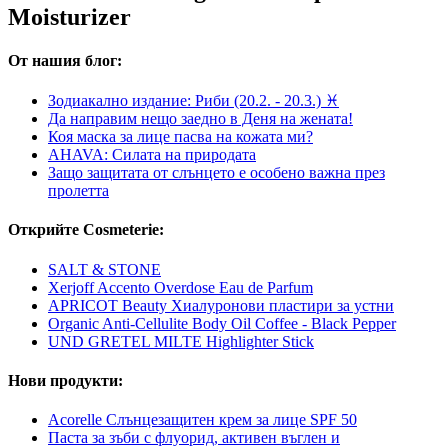
Moisturizer
От нашия блог:
Зодиакално издание: Риби (20.2. - 20.3.) ♓
Да направим нещо заедно в Деня на жената!
Коя маска за лице пасва на кожата ми?
AHAVA: Силата на природата
Защо защитата от слънцето е особено важна през
пролетта
Открийте Cosmeterie:
SALT & STONE
Xerjoff Accento Overdose Eau de Parfum
APRICOT Beauty Хиалуронови пластири за устни
Organic Anti-Cellulite Body Oil Coffee - Black Pepper
UND GRETEL MILTE Highlighter Stick
Нови продукти:
Acorelle Слънцезащитен крем за лице SPF 50
Паста за зъби с флуорид, активен въглен и