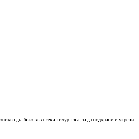
ониква дълбоко във всеки кичур коса, за да подхрани и укрепи