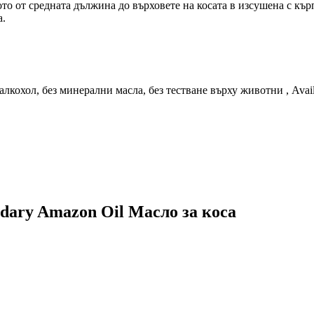
то от средната дължина до върховете на косата в изсушена с кърп
а.
алкохол, без минерални масла, без тестване върху животни , Avail
ndary Amazon Oil Масло за коса