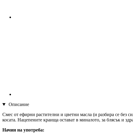
Описание
Смес от ефирни растителни и цветни масла (и разбира се без си
косата. Нацепените краища остават в миналото, за блясък и здр
Начин на употреба: