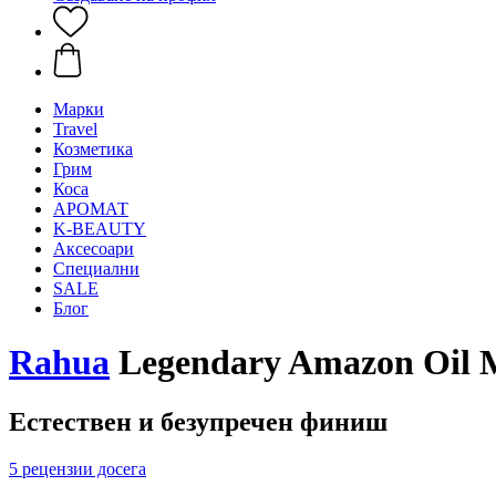
Mарки
Travel
Козметика
Грим
Коса
АРОМАТ
K-BEAUTY
Аксесоари
Специални
SALE
Блог
Rahua
Legendary Amazon Oil М
Естествен и безупречен финиш
5 рецензии досега