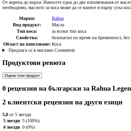
От корена до върха: Нанесете една до две изпомпвания от масло
необходимо, маслото за коса може да се нанесе и върху суха кос
Марки:
Rahua
Вид продукт:
Масла
Тип коса:
за всеки тип коса
Свойства:
безопасно по време на бременност, без 
Област на използване:
Коса
Предлага се в магазин Cosmeterie
Продуктови ревюта
Оцени този продукт
0 рецензии на български за Rahua Lege
2 клиентски рецензии на други езици
5,0
от 5 звезди
5 звезди
5
(100%)
4 звезди
0
(0%)