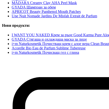
MÁDARA Creamy Clay AHA Peel Mask
GYADA Шампоан за обем
APRICOT Beauty Panthenol Mouth Patches
Une Nuit Nomade Jardins De Misfah Extrait de Parfum
Нови продукти:
I WANT YOU NAKED Крем за ръце Good Karma Pure Alo
GYADA Стягаща и охлаждаща маска за лице
i+m Naturkosmetik Почистващ крем с алое вера Clean Beau
Acorelle Bio Eau de Parfum Sublime Tubereuse
i+m Naturkosmetik Почисващ гел с глина