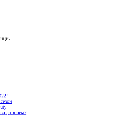
зици.
022!
 сезон
uty
ва да знаем?